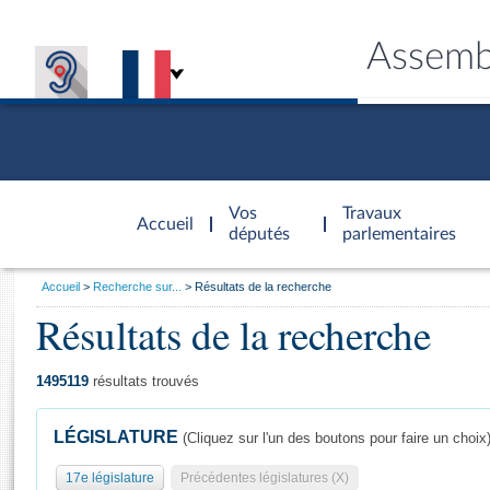
Assemb
Accèder à
la page
Vos
Travaux
Accueil
d'accueil
députés
parlementaires
Vous
Accueil
Recherche sur...
Résultats de la recherche
êtes
Résultats de la recherche
Général
ici
CONNEX
TRAVA
CONNA
DÉC
:
1495119
résultats trouvés
LÉGISLATURE
(Cliquez sur l'un des boutons pour faire un choix
17e législature
Précédentes législatures (X)