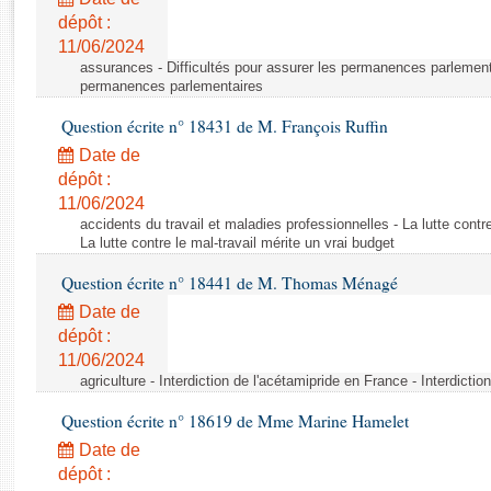
Rapports d'enquête
dépôt :
Rapports législatifs
11/06/2024
Rapports sur l'application des lois
assurances - Difficultés pour assurer les permanences parlementa
Baromètre de l’application des lois
permanences parlementaires
Question écrite n° 18431 de M. François Ruffin
Dossiers législatifs
Date de
Budget et sécurité sociale
dépôt :
11/06/2024
Questions écrites et orales
accidents du travail et maladies professionnelles - La lutte contre
Comptes rendus des débats
La lutte contre le mal-travail mérite un vrai budget
Question écrite n° 18441 de M. Thomas Ménagé
Date de
dépôt :
11/06/2024
agriculture - Interdiction de l'acétamipride en France - Interdicti
Question écrite n° 18619 de Mme Marine Hamelet
Date de
dépôt :