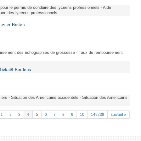
re pour le permis de conduire des lycéens professionnels - Aide
duire des lycéens professionnels
avier Breton
oursement des échographies de grossesse - Taux de remboursement
Mickaël Bouloux
iers - Situation des Américains accidentels - Situation des Américains
1
2
3
4
5
6
7
8
9
10
149238
suivant »