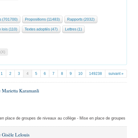
 (701700)
Propositions (11483)
Rapports (2032)
 lois (110)
Textes adoptés (47)
Lettres (1)
 (X)
1
2
3
4
5
6
7
8
9
10
149238
suivant »
 Marietta Karamanli
en place de groupes de niveaux au collège - Mise en place de groupes
 Gisèle Lelouis