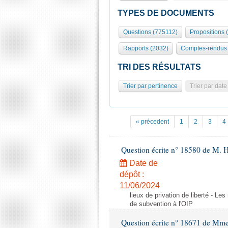
TYPES DE DOCUMENTS
Questions (775112)
Propositions 
Rapports (2032)
Comptes-rendus 
TRI DES RÉSULTATS
Trier par pertinence
Trier par date
« précedent
1
2
3
4
Question écrite n° 18580 de M. 
Date de
dépôt :
11/06/2024
lieux de privation de liberté - Le
de subvention à l'OIP
Question écrite n° 18671 de Mm