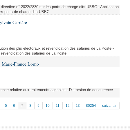
directive n° 2022/2830 sur les ports de charge dits USBC - Application
 les ports de charge dits USBC
ylvain Carrière
bution des plis électoraux et revendication des salariés de La Poste -
et revendication des salariés de La Poste
e Marie-France Lorho
rrence relative aux traitements agricoles - Distorsion de concurrence
5
6
7
8
9
10
11
12
13
80254
suivant »