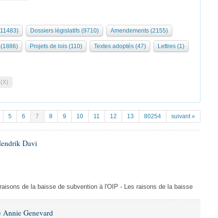
(11483)
Dossiers législatifs (9710)
Amendements (2155)
(1886)
Projets de lois (110)
Textes adoptés (47)
Lettres (1)
 (X)
5
6
7
8
9
10
11
12
13
80254
suivant »
Hendrik Davi
s raisons de la baisse de subvention à l'OIP - Les raisons de la baisse
e Annie Genevard