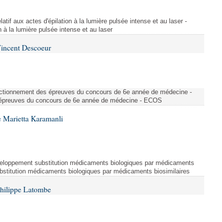
atif aux actes d'épilation à la lumière pulsée intense et au laser -
on à la lumière pulsée intense et au laser
Vincent Descoeur
nctionnement des épreuves du concours de 6e année de médecine -
épreuves du concours de 6e année de médecine - ECOS
 Marietta Karamanli
eloppement substitution médicaments biologiques par médicaments
bstitution médicaments biologiques par médicaments biosimilaires
Philippe Latombe