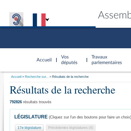
Assemb
Accèder à
la page
Vos
Travaux
Accueil
d'accueil
députés
parlementaires
Vous
Accueil
Recherche sur...
Résultats de la recherche
êtes
Résultats de la recherche
Général
ici
CONNEX
TRAVA
CONNA
DÉC
:
792826
résultats trouvés
LÉGISLATURE
(Cliquez sur l'un des boutons pour faire un choix
17e législature
Précédentes législatures (X)