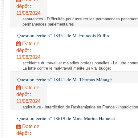
Rapports d'enquête
dépôt :
Rapports législatifs
11/06/2024
Rapports sur l'application des lois
assurances - Difficultés pour assurer les permanences parlementa
Baromètre de l’application des lois
permanences parlementaires
Question écrite n° 18431 de M. François Ruffin
Dossiers législatifs
Date de
Budget et sécurité sociale
dépôt :
11/06/2024
Questions écrites et orales
accidents du travail et maladies professionnelles - La lutte contre
Comptes rendus des débats
La lutte contre le mal-travail mérite un vrai budget
Question écrite n° 18441 de M. Thomas Ménagé
Date de
dépôt :
11/06/2024
agriculture - Interdiction de l'acétamipride en France - Interdicti
Question écrite n° 18619 de Mme Marine Hamelet
Date de
dépôt :