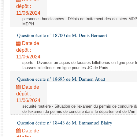
Rapports d'enquête
dépôt :
Rapports législatifs
11/06/2024
Rapports sur l'application des lois
personnes handicapées - Délais de traitement des dossiers MDPH
Baromètre de l’application des lois
MDPH
Question écrite n° 18700 de M. Denis Bernaert
Dossiers législatifs
Date de
Budget et sécurité sociale
dépôt :
11/06/2024
Questions écrites et orales
sports - Diverses arnaques de fausses billetteries en ligne pour
Comptes rendus des débats
fausses billetteries en ligne pour les JO de Paris
Question écrite n° 18693 de M. Damien Abad
Date de
dépôt :
11/06/2024
sécurité routière - Situation de l'examen du permis de conduire d
de l'examen du permis de conduire dans le département de l'Ain
Question écrite n° 18443 de M. Emmanuel Blairy
Date de