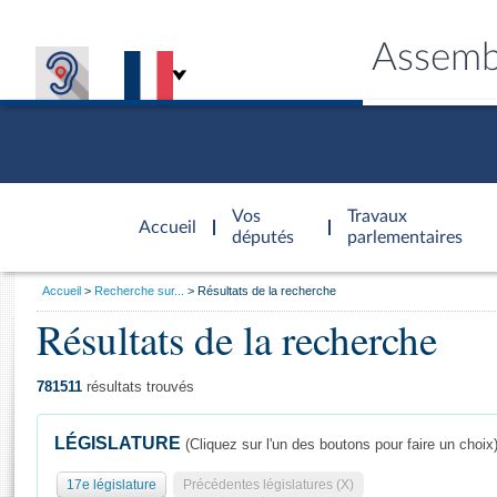
Assemb
Accèder à
la page
Vos
Travaux
Accueil
d'accueil
députés
parlementaires
Vous
Accueil
Recherche sur...
Résultats de la recherche
êtes
Résultats de la recherche
Général
ici
CONNEX
TRAVA
CONNA
DÉC
:
781511
résultats trouvés
LÉGISLATURE
(Cliquez sur l'un des boutons pour faire un choix
17e législature
Précédentes législatures (X)