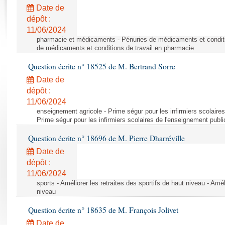
Rapports d'enquête
Date de
Rapports législatifs
dépôt :
Rapports sur l'application des lois
11/06/2024
Baromètre de l’application des lois
pharmacie et médicaments - Pénuries de médicaments et conditi
de médicaments et conditions de travail en pharmacie
Question écrite n° 18525 de M. Bertrand Sorre
Dossiers législatifs
Date de
Budget et sécurité sociale
dépôt :
Questions écrites et orales
11/06/2024
Comptes rendus des débats
enseignement agricole - Prime ségur pour les infirmiers scolaires
Prime ségur pour les infirmiers scolaires de l'enseignement publi
Question écrite n° 18696 de M. Pierre Dharréville
Date de
dépôt :
11/06/2024
sports - Améliorer les retraites des sportifs de haut niveau - Amél
niveau
Question écrite n° 18635 de M. François Jolivet
Date de