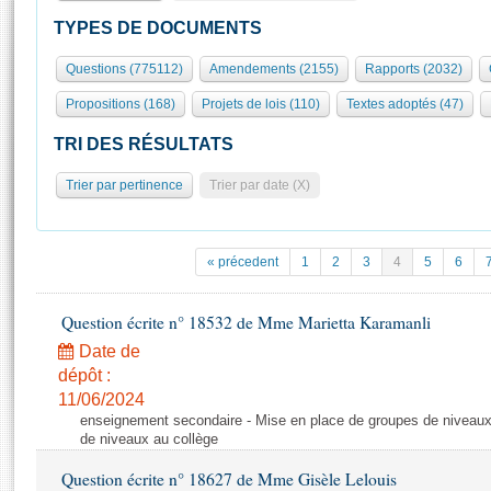
S'id
Présidence
Séance publique
Rôle et pouvoirs de l'Assemblée
Visiter l'Assemblée
TYPES DE DOCUMENTS
Fiches « Connaissance de l’Assemblée »
577 députés
Commissions et autres organes
Visite virtuelle du palais Bourbon
Questions (775112)
Amendements (2155)
Rapports (2032)
Organisation de l'Assemblée
Groupes politiques
Europe et International
Assister à une séance
Mot
Propositions (168)
Projets de lois (110)
Textes adoptés (47)
Présidence
Conférence des Présidents
Bureau
Collège des Ques
Élections législatives
Contrôle et évaluation
Accès des chercheurs à l’Assemblée
TRI DES RÉSULTATS
Congrès
Les évènements
S'inscrire
Trier par pertinence
Trier par date (X)
Pétitions
Statistiques et chiffres clés
Transparence et déontologie
Vous n'ave
Patrimoine
E
Documents de référence
« précedent
1
2
3
4
5
6
La Bibliothèque
( Constitution | Règlement de l'Assemblée ... )
Documents parlementaires
Les archives
Question écrite n° 18532 de Mme Marietta Karamanli
Projets de loi
Contacts et plan d'accès
Date de
Propositions de loi
Histoire
Photos libres de droit
dépôt :
Amendements
Juniors
11/06/2024
Textes adoptés
enseignement secondaire - Mise en place de groupes de niveaux
Anciennes législatures
de niveaux au collège
Liens vers les sites publics
Rapports d'information
Question écrite n° 18627 de Mme Gisèle Lelouis