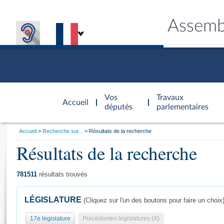
Assemb
Accèder à
la page
Vos
Travaux
Accueil
d'accueil
députés
parlementaires
Vous
Accueil
Recherche sur...
Résultats de la recherche
êtes
Résultats de la recherche
Général
ici
CONNEX
TRAVA
CONNA
DÉC
:
781511
résultats trouvés
LÉGISLATURE
(Cliquez sur l'un des boutons pour faire un choix
17e législature
Précédentes législatures (X)