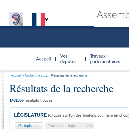
Assemb
Accèder à
la page
Vos
Travaux
Accueil
d'accueil
députés
parlementaires
Vous
Accueil
Recherche sur...
Résultats de la recherche
êtes
Résultats de la recherche
Général
ici
CONNEX
TRAVA
CONNA
DÉC
:
1481056
résultats trouvés
LÉGISLATURE
(Cliquez sur l'un des boutons pour faire un choix
17e législature
Précédentes législatures (X)