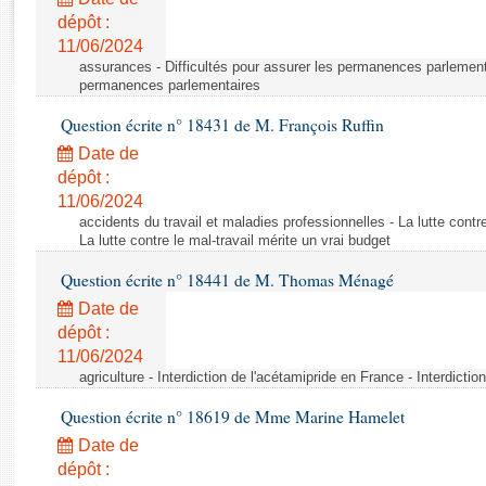
Rapports d'enquête
dépôt :
Rapports législatifs
11/06/2024
Rapports sur l'application des lois
assurances - Difficultés pour assurer les permanences parlementa
Baromètre de l’application des lois
permanences parlementaires
Question écrite n° 18431 de M. François Ruffin
Dossiers législatifs
Date de
Budget et sécurité sociale
dépôt :
11/06/2024
Questions écrites et orales
accidents du travail et maladies professionnelles - La lutte contre
Comptes rendus des débats
La lutte contre le mal-travail mérite un vrai budget
Question écrite n° 18441 de M. Thomas Ménagé
Date de
dépôt :
11/06/2024
agriculture - Interdiction de l'acétamipride en France - Interdicti
Question écrite n° 18619 de Mme Marine Hamelet
Date de
dépôt :