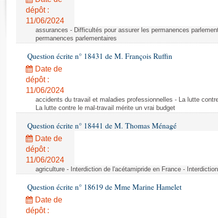
Rapports d'enquête
dépôt :
Rapports législatifs
11/06/2024
Rapports sur l'application des lois
assurances - Difficultés pour assurer les permanences parlementa
Baromètre de l’application des lois
permanences parlementaires
Question écrite n° 18431 de M. François Ruffin
Dossiers législatifs
Date de
Budget et sécurité sociale
dépôt :
11/06/2024
Questions écrites et orales
accidents du travail et maladies professionnelles - La lutte contre
Comptes rendus des débats
La lutte contre le mal-travail mérite un vrai budget
Question écrite n° 18441 de M. Thomas Ménagé
Date de
dépôt :
11/06/2024
agriculture - Interdiction de l'acétamipride en France - Interdicti
Question écrite n° 18619 de Mme Marine Hamelet
Date de
dépôt :