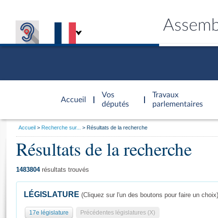
Assemb
Accèder à
la page
Vos
Travaux
Accueil
d'accueil
députés
parlementaires
Vous
Accueil
Recherche sur...
Résultats de la recherche
êtes
Résultats de la recherche
Général
ici
CONNEX
TRAVA
CONNA
DÉC
:
1483804
résultats trouvés
LÉGISLATURE
(Cliquez sur l'un des boutons pour faire un choix
17e législature
Précédentes législatures (X)