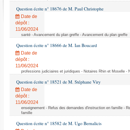
Rapports d'enquête
Question écrite n° 18676 de M. Paul Christophe
Rapports législatifs
Rapports sur l'application des lois
Date de
dépôt :
Baromètre de l’application des lois
11/06/2024
santé - Avancement du plan greffe - Avancement du plan greffe
Dossiers législatifs
Question écrite n° 18666 de M. Ian Boucard
Budget et sécurité sociale
Date de
Questions écrites et orales
dépôt :
Comptes rendus des débats
11/06/2024
professions judiciaires et juridiques - Notaires Rhin et Moselle -
Question écrite n° 18521 de M. Stéphane Viry
Date de
dépôt :
11/06/2024
enseignement - Refus des demandes d'instruction en famille - R
famille
Question écrite n° 18582 de M. Ugo Bernalicis