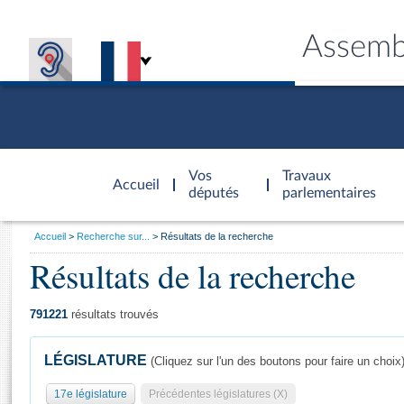
Assemb
Accèder à
la page
Vos
Travaux
Accueil
d'accueil
députés
parlementaires
Vous
Accueil
Recherche sur...
Résultats de la recherche
êtes
Résultats de la recherche
Général
ici
CONNEX
TRAVA
CONNA
DÉC
:
791221
résultats trouvés
LÉGISLATURE
(Cliquez sur l'un des boutons pour faire un choix
17e législature
Précédentes législatures (X)