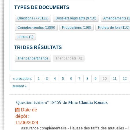
S'id
Présidence
Séance publique
Rôle et pouvoirs de l'Assemblée
Visiter l'Assemblée
TYPES DE DOCUMENTS
Fiches « Connaissance de l’Assemblée »
577 députés
Commissions et autres organes
Visite virtuelle du palais Bourbon
Questions (775112)
Dossiers législatifs (9710)
Amendements (2
Organisation de l'Assemblée
Groupes politiques
Europe et International
Assister à une séance
Mot
Comptes-rendus (1886)
Propositions (168)
Projets de lois (110)
Présidence
Conférence des Présidents
Bureau
Collège des Ques
Élections législatives
Contrôle et évaluation
Accès des chercheurs à l’Assemblée
Lettres (1)
Congrès
Les évènements
S'inscrire
TRI DES RÉSULTATS
Pétitions
Statistiques et chiffres clés
Trier par pertinence
Trier par date (X)
Transparence et déontologie
Vous n'ave
Patrimoine
E
Documents de référence
La Bibliothèque
( Constitution | Règlement de l'Assemblée ... )
Documents parlementaires
« précedent
1
3
4
5
6
7
8
9
10
11
12
Les archives
Projets de loi
suivant »
Contacts et plan d'accès
Propositions de loi
Histoire
Photos libres de droit
Amendements
Question écrite n° 18459 de Mme Claudia Rouaux
Juniors
Textes adoptés
Date de
Anciennes législatures
dépôt :
Liens vers les sites publics
11/06/2024
Rapports d'information
assurance complémentaire - Hausse des tarifs des mutuelles - H