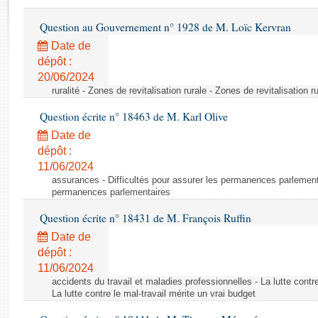
Rapports d'enquête
Rapports législatifs
Question au Gouvernement n° 1928 de M. Loïc Kervran
Rapports sur l'application des lois
Date de
Baromètre de l’application des lois
dépôt :
20/06/2024
ruralité - Zones de revitalisation rurale - Zones de revitalisation r
Dossiers législatifs
Question écrite n° 18463 de M. Karl Olive
Budget et sécurité sociale
Questions écrites et orales
Date de
dépôt :
Comptes rendus des débats
11/06/2024
assurances - Difficultés pour assurer les permanences parlementa
permanences parlementaires
Question écrite n° 18431 de M. François Ruffin
Date de
dépôt :
11/06/2024
accidents du travail et maladies professionnelles - La lutte contre
La lutte contre le mal-travail mérite un vrai budget