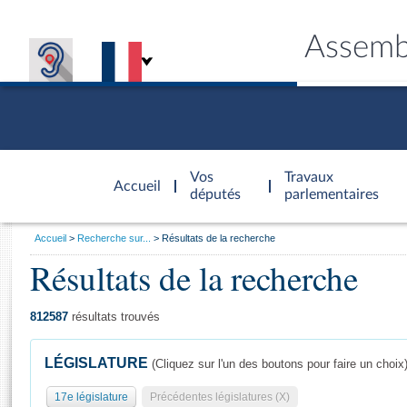
Assemb
Accèder à
la page
Vos
Travaux
Accueil
d'accueil
députés
parlementaires
Vous
Accueil
Recherche sur...
Résultats de la recherche
êtes
Résultats de la recherche
Général
ici
CONNEX
TRAVA
CONNA
DÉC
:
812587
résultats trouvés
LÉGISLATURE
(Cliquez sur l'un des boutons pour faire un choix
17e législature
Précédentes législatures (X)