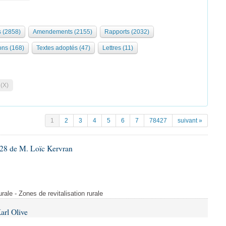
s (2858)
Amendements (2155)
Rapports (2032)
ons (168)
Textes adoptés (47)
Lettres (11)
 (X)
1
2
3
4
5
6
7
78427
suivant »
28 de M. Loïc Kervran
rurale - Zones de revitalisation rurale
arl Olive