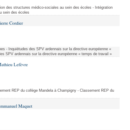
ion des structures médico-sociales au sein des écoles - Intégration
u sein des écoles
ierre Cordier
nes - Inquiétudes des SPV ardennais sur la directive européenne «
des SPV ardennais sur la directive européenne « temps de travail »
Mathieu Lefèvre
ssement REP du collège Mandela à Champigny - Classement REP du
 Emmanuel Maquet