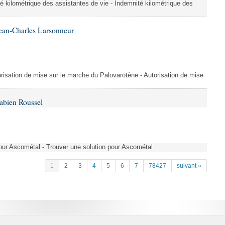
é kilométrique des assistantes de vie - Indemnité kilométrique des
ean-Charles Larsonneur
isation de mise sur le marche du Palovarotène - Autorisation de mise
abien Roussel
pour Ascométal - Trouver une solution pour Ascométal
1
2
3
4
5
6
7
78427
suivant »