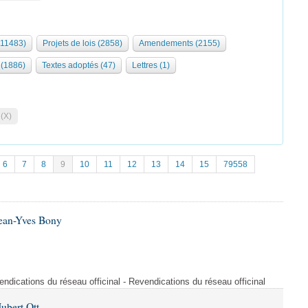
(11483)
Projets de lois (2858)
Amendements (2155)
(1886)
Textes adoptés (47)
Lettres (1)
 (X)
6
7
8
9
10
11
12
13
14
15
79558
Jean-Yves Bony
dications du réseau officinal - Revendications du réseau officinal
ubert Ott