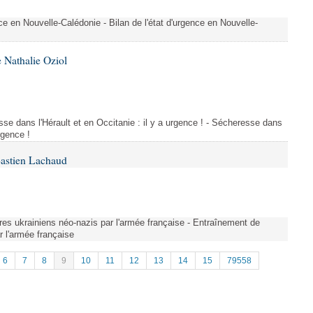
nce en Nouvelle-Calédonie - Bilan de l'état d'urgence en Nouvelle-
 Nathalie Oziol
se dans l'Hérault et en Occitanie : il y a urgence ! - Sécheresse dans
urgence !
Bastien Lachaud
res ukrainiens néo-nazis par l'armée française - Entraînement de
r l'armée française
6
7
8
9
10
11
12
13
14
15
79558