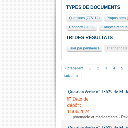
TYPES DE DOCUMENTS
Questions (775112)
Propositions 
Rapports (2032)
Comptes-rendus 
TRI DES RÉSULTATS
Trier par pertinence
Trier par date
« précedent
1
2
3
4
5
suivant »
Question écrite n° 18629 de M. 
Date de
dépôt :
11/06/2024
pharmacie et médicaments - Reven
Question écrite n° 18687 de M. H