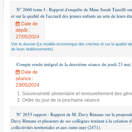
Rapports d'enquête
N° 2660 tome I - Rapport d'enquête de Mme Sarah Tanzilli su
Rapports législatifs
et sur la qualité de l'accueil des jeunes enfants au sein de leurs é
Rapports sur l'application des lois
Baromètre de l’application des lois
Date de
dépôt :
27/05/2024
Dossiers législatifs
Voir le dossier (Le modèle économique des crèches et sur la qualité de
Budget et sécurité sociale
de leurs établissements)
Questions écrites et orales
Comptes rendus des débats
Compte rendu intégral de la deuxième séance du jeudi 23 mai
Date de
séance :
23/05/2024
1. Souveraineté alimentaire et renouvellement des géné
2. Ordre du jour de la prochaine séance
N° 2653 rapport - Rapport de M. Davy Rimane sur la propositio
Davy Rimane et plusieurs de ses collègues tendant à la création
collectivités territoriales et aux outre-mer (2471).