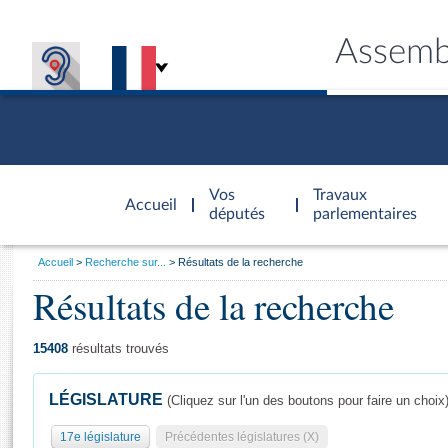
Assemb
Accèder à
la page
Vos
Travaux
Accueil
d'accueil
députés
parlementaires
Vous
Accueil
Recherche sur...
Résultats de la recherche
êtes
Résultats de la recherche
Général
ici
CONNEX
TRAVA
CONNA
DÉC
:
15408
résultats trouvés
LÉGISLATURE
(Cliquez sur l'un des boutons pour faire un choix
17e législature
Précédentes législatures (X)