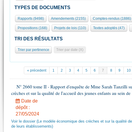
S'id
Présidence
Séance publique
Rôle et pouvoirs de l'Assemblée
Visiter l'Assemblée
TYPES DE DOCUMENTS
Fiches « Connaissance de l’Assemblée »
577 députés
Commissions et autres organes
Visite virtuelle du palais Bourbon
Rapports (9498)
Amendements (2155)
Comptes-rendus (1886)
Organisation de l'Assemblée
Groupes politiques
Europe et International
Assister à une séance
Mot
Propositions (168)
Projets de lois (110)
Textes adoptés (47)
Présidence
Conférence des Présidents
Bureau
Collège des Ques
Élections législatives
Contrôle et évaluation
Accès des chercheurs à l’Assemblée
TRI DES RÉSULTATS
Congrès
Les évènements
S'inscrire
Trier par pertinence
Trier par date (X)
Pétitions
Statistiques et chiffres clés
Transparence et déontologie
Vous n'ave
Patrimoine
E
Documents de référence
« précedent
1
2
3
4
5
6
7
8
9
10
La Bibliothèque
( Constitution | Règlement de l'Assemblée ... )
Documents parlementaires
Les archives
N° 2660 tome II - Rapport d'enquête de Mme Sarah Tanzilli s
Projets de loi
Contacts et plan d'accès
crèches et sur la qualité de l'accueil des jeunes enfants au sein de
Propositions de loi
Histoire
Photos libres de droit
Date de
Amendements
Juniors
dépôt :
Textes adoptés
27/05/2024
Anciennes législatures
Voir le dossier (Le modèle économique des crèches et sur la qualité de
Liens vers les sites publics
Rapports d'information
de leurs établissements)