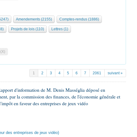
5247)
Amendements (2155)
Comptes-rendus (1886)
68)
Projets de lois (110)
Lettres (1)
 (X)
1
2
3
4
5
6
7
2061
suivant »
Rapport d'information de M. Denis Masséglia déposé en
ement, par la commission des finances, de l'économie générale et
d'impôt en faveur des entreprises de jeux vidéo
veur des entreprises de jeux vidéo)