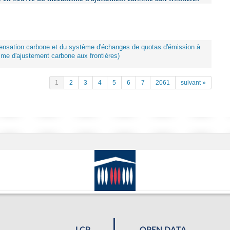
mpensation carbone et du système d'échanges de quotas d'émission à
me d'ajustement carbone aux frontières)
1
2
3
4
5
6
7
2061
suivant »