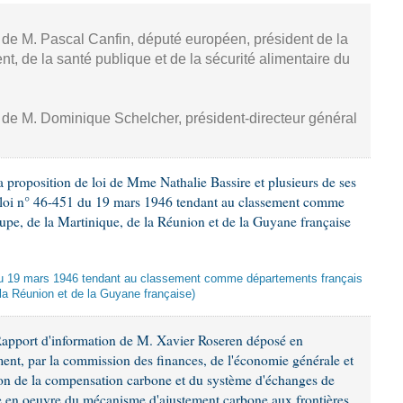
, de M. Pascal Canfin, député européen, président de la
, de la santé publique et de la sécurité alimentaire du
, de M. Dominique Schelcher, président-directeur général
 proposition de loi de Mme Nathalie Bassire et plusieurs de ses
la loi n° 46-451 du 19 mars 1946 tendant au classement comme
upe, de la Martinique, de la Réunion et de la Guyane française
oi du 19 mars 1946 tendant au classement comme départements français
 la Réunion et de la Guyane française)
Rapport d'information de M. Xavier Roseren déposé en
ement, par la commission des finances, de l'économie générale et
tion de la compensation carbone et du système d'échanges de
se en oeuvre du mécanisme d'ajustement carbone aux frontières