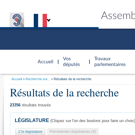
Assemb
Accèder à
la page
Vos
Travaux
Accueil
d'accueil
députés
parlementaires
Vous
Accueil
Recherche sur...
Résultats de la recherche
êtes
Résultats de la recherche
Général
ici
CONNEX
TRAVA
CONNA
DÉC
:
23356
résultats trouvés
LÉGISLATURE
(Cliquez sur l'un des boutons pour faire un choix
17e législature
Précédentes législatures (X)