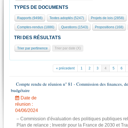
S'id
Présidence
Séance publique
Rôle et pouvoirs de l'Assemblée
Visiter l'Assemblée
TYPES DE DOCUMENTS
Fiches « Connaissance de l’Assemblée »
577 députés
Commissions et autres organes
Visite virtuelle du palais Bourbon
Rapports (9498)
Textes adoptés (5247)
Projets de lois (2858)
Organisation de l'Assemblée
Groupes politiques
Europe et International
Assister à une séance
Mot
Comptes-rendus (1886)
Questions (1543)
Propositions (168)
Présidence
Conférence des Présidents
Bureau
Collège des Ques
Élections législatives
Contrôle et évaluation
Accès des chercheurs à l’Assemblée
TRI DES RÉSULTATS
Congrès
Les évènements
S'inscrire
Trier par pertinence
Trier par date (X)
Pétitions
Statistiques et chiffres clés
Transparence et déontologie
Vous n'ave
Patrimoine
E
Documents de référence
« précedent
1
2
3
4
5
6
La Bibliothèque
( Constitution | Règlement de l'Assemblée ... )
Documents parlementaires
Les archives
Compte rendu de réunion n° 81 - Commission des finances, de 
Projets de loi
Contacts et plan d'accès
budgétaire
Propositions de loi
Histoire
Photos libres de droit
Date de
Amendements
Juniors
réunion :
Textes adoptés
04/06/2024
Anciennes législatures
– Commission d'évaluation des politiques publiques re
Liens vers les sites publics
Rapports d'information
Plan de relance ; Investir pour la France de 2030 et Tra