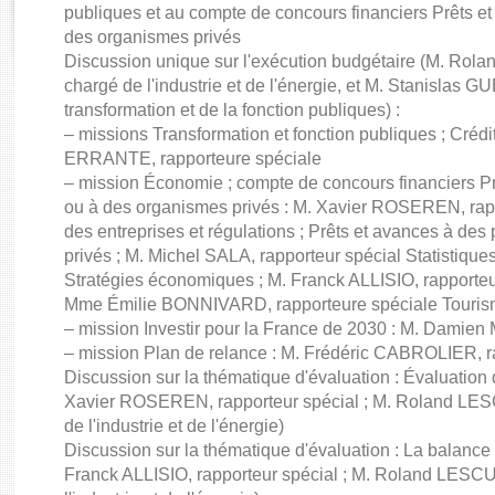
Rapports d'enquête
publiques et au compte de concours financiers Prêts et
Rapports législatifs
des organismes privés
Rapports sur l'application des lois
Discussion unique sur l'exécution budgétaire (M. Ro
chargé de l'industrie et de l'énergie, et M. Stanislas GU
Baromètre de l’application des lois
transformation et de la fonction publiques) :
– missions Transformation et fonction publiques ; Créd
Dossiers législatifs
ERRANTE, rapporteure spéciale
Budget et sécurité sociale
– mission Économie ; compte de concours financiers Prê
Questions écrites et orales
ou à des organismes privés : M. Xavier ROSEREN, ra
des entreprises et régulations ; Prêts et avances à des
Comptes rendus des débats
privés ; M. Michel SALA, rapporteur spécial Statistiqu
Stratégies économiques ; M. Franck ALLISIO, rapporteu
Mme Émilie BONNIVARD, rapporteure spéciale Touri
– mission Investir pour la France de 2030 : M. Damien
– mission Plan de relance : M. Frédéric CABROLIER, r
Discussion sur la thématique d'évaluation : Évaluatio
Xavier ROSEREN, rapporteur spécial ; M. Roland LES
de l'industrie et de l'énergie)
Discussion sur la thématique d'évaluation : La balance
Franck ALLISIO, rapporteur spécial ; M. Roland LESC