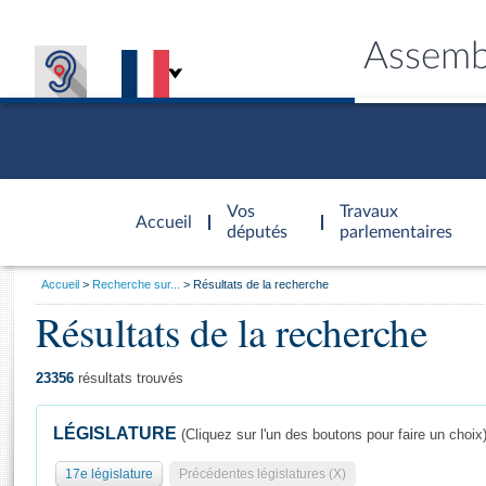
Assemb
Accèder à
la page
Vos
Travaux
Accueil
d'accueil
députés
parlementaires
Vous
Accueil
Recherche sur...
Résultats de la recherche
êtes
Résultats de la recherche
Général
ici
CONNEX
TRAVA
CONNA
DÉC
:
23356
résultats trouvés
LÉGISLATURE
(Cliquez sur l'un des boutons pour faire un choix
17e législature
Précédentes législatures (X)