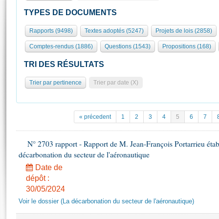
S'id
Présidence
Séance publique
Rôle et pouvoirs de l'Assemblée
Visiter l'Assemblée
TYPES DE DOCUMENTS
Fiches « Connaissance de l’Assemblée »
577 députés
Commissions et autres organes
Visite virtuelle du palais Bourbon
Rapports (9498)
Textes adoptés (5247)
Projets de lois (2858)
Organisation de l'Assemblée
Groupes politiques
Europe et International
Assister à une séance
Mot
Comptes-rendus (1886)
Questions (1543)
Propositions (168)
Présidence
Conférence des Présidents
Bureau
Collège des Ques
Élections législatives
Contrôle et évaluation
Accès des chercheurs à l’Assemblée
TRI DES RÉSULTATS
Congrès
Les évènements
S'inscrire
Trier par pertinence
Trier par date (X)
Pétitions
Statistiques et chiffres clés
Transparence et déontologie
Vous n'ave
Patrimoine
E
Documents de référence
« précedent
1
2
3
4
5
6
7
La Bibliothèque
( Constitution | Règlement de l'Assemblée ... )
Documents parlementaires
Les archives
N° 2703 rapport - Rapport de M. Jean-François Portarrieu établ
Projets de loi
Contacts et plan d'accès
décarbonation du secteur de l'aéronautique
Propositions de loi
Histoire
Photos libres de droit
Date de
Amendements
Juniors
dépôt :
Textes adoptés
30/05/2024
Anciennes législatures
Voir le dossier (La décarbonation du secteur de l'aéronautique)
Liens vers les sites publics
Rapports d'information