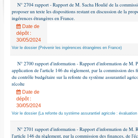
Rapports d'enquête
N° 2704 rapport - Rapport de M. Sacha Houlié de la commissio
Rapports législatifs
proposer un texte les dispositions restant en discussion de la propo
Rapports sur l'application des lois
ingérences étrangères en France.
Baromètre de l’application des lois
Date de
dépôt :
30/05/2024
Dossiers législatifs
Voir le dossier (Prévenir les ingérences étrangères en France)
Budget et sécurité sociale
Questions écrites et orales
N° 2700 rapport d'information - Rapport d'information de M.
Comptes rendus des débats
application de l'article 146 du règlement, par la commission des f
du contrôle budgétaire sur la refonte du système assurantiel agrico
récolte
Date de
dépôt :
30/05/2024
Voir le dossier (La refonte du système assurantiel agricole : évaluation
N° 2701 rapport d'information - Rapport d'information de M. 
l'article 146 du règlement, par la commission des finances, de l'