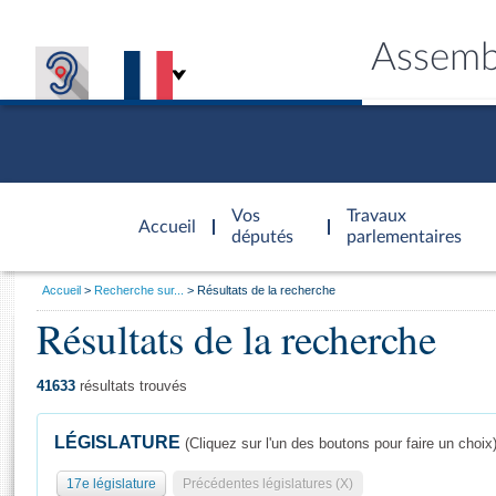
Assemb
Accèder à
la page
Vos
Travaux
Accueil
d'accueil
députés
parlementaires
Vous
Accueil
Recherche sur...
Résultats de la recherche
êtes
Résultats de la recherche
Général
ici
CONNEX
TRAVA
CONNA
DÉC
:
41633
résultats trouvés
LÉGISLATURE
(Cliquez sur l'un des boutons pour faire un choix
17e législature
Précédentes législatures (X)