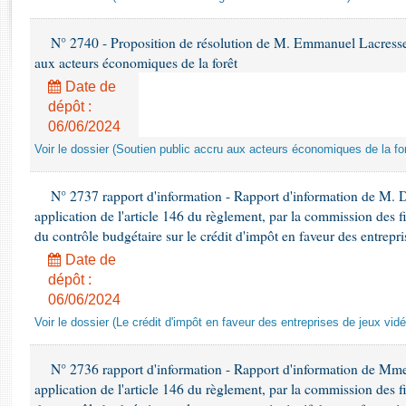
Rapports d'enquête
Rapports législatifs
N° 2740 - Proposition de résolution de M. Emmanuel Lacresse r
Rapports sur l'application des lois
aux acteurs économiques de la forêt
Baromètre de l’application des lois
Date de
dépôt :
Dossiers législatifs
06/06/2024
Budget et sécurité sociale
Voir le dossier (Soutien public accru aux acteurs économiques de la for
Questions écrites et orales
Comptes rendus des débats
N° 2737 rapport d'information - Rapport d'information de M. 
application de l'article 146 du règlement, par la commission des f
du contrôle budgétaire sur le crédit d'impôt en faveur des entrepr
Date de
dépôt :
06/06/2024
Voir le dossier (Le crédit d'impôt en faveur des entreprises de jeux vidé
N° 2736 rapport d'information - Rapport d'information de Mm
application de l'article 146 du règlement, par la commission des f