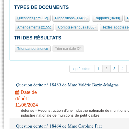
S'id
Présidence
Séance publique
Rôle et pouvoirs de l'Assemblée
Visiter l'Assemblée
TYPES DE DOCUMENTS
Fiches « Connaissance de l’Assemblée »
577 députés
Commissions et autres organes
Visite virtuelle du palais Bourbon
Questions (775112)
Propositions (11483)
Rapports (9498)
P
Organisation de l'Assemblée
Groupes politiques
Europe et International
Assister à une séance
Mot
Amendements (2155)
Comptes-rendus (1886)
Textes adoptés (
Présidence
Conférence des Présidents
Bureau
Collège des Ques
Élections législatives
Contrôle et évaluation
Accès des chercheurs à l’Assemblée
TRI DES RÉSULTATS
Congrès
Les évènements
S'inscrire
Trier par pertinence
Trier par date (X)
Pétitions
Statistiques et chiffres clés
Transparence et déontologie
Vous n'ave
Patrimoine
E
Documents de référence
« précedent
1
2
3
4
La Bibliothèque
( Constitution | Règlement de l'Assemblée ... )
Documents parlementaires
Les archives
Question écrite n° 18489 de Mme Valérie Bazin-Malgras
Projets de loi
Contacts et plan d'accès
Date de
Propositions de loi
Histoire
Photos libres de droit
dépôt :
Amendements
Juniors
11/06/2024
Textes adoptés
défense - Reconstruction d'une industrie nationale de munitions d
Anciennes législatures
industrie nationale de munitions de petit calibre
Liens vers les sites publics
Rapports d'information
Question écrite n° 18464 de Mme Caroline Fiat