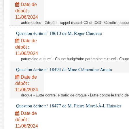
Rapports d'enquête
Date de
Rapports législatifs
dépôt :
Rapports sur l'application des lois
11/06/2024
Baromètre de l’application des lois
automobiles - Citroën : rappel massif C3 et DS3 - Citroën : rapp
Question écrite n° 18610 de M. Roger Chudeau
Dossiers législatifs
Date de
Budget et sécurité sociale
dépôt :
11/06/2024
Questions écrites et orales
patrimoine culturel - Coupe budgétaire patrimoine culturel - Coup
Comptes rendus des débats
Question écrite n° 18494 de Mme Clémentine Autain
Date de
dépôt :
11/06/2024
drogue - Lutte contre le trafic de drogue - Lutte contre le trafic d
Question écrite n° 18477 de M. Pierre Morel-À-L'Huissier
Date de
dépôt :
11/06/2024