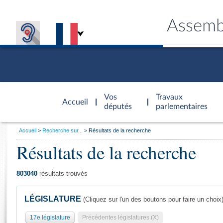
Assemb
Accèder à
la page
Vos
Travaux
Accueil
d'accueil
députés
parlementaires
Vous
Accueil
Recherche sur...
Résultats de la recherche
êtes
Résultats de la recherche
Général
ici
CONNEX
TRAVA
CONNA
DÉC
:
803040
résultats trouvés
LÉGISLATURE
(Cliquez sur l'un des boutons pour faire un choix
17e législature
Précédentes législatures (X)