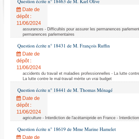
Question écrite n° 18463 de M. Karl Olive
Rapports d'enquête
Rapports législatifs
Date de
dépôt :
Rapports sur l'application des lois
11/06/2024
Baromètre de l’application des lois
assurances - Difficultés pour assurer les permanences parlementa
permanences parlementaires
Dossiers législatifs
Question écrite n° 18431 de M. François Ruffin
Budget et sécurité sociale
Date de
Questions écrites et orales
dépôt :
Comptes rendus des débats
11/06/2024
accidents du travail et maladies professionnelles - La lutte contre
La lutte contre le mal-travail mérite un vrai budget
Question écrite n° 18441 de M. Thomas Ménagé
Date de
dépôt :
11/06/2024
agriculture - Interdiction de l'acétamipride en France - Interdicti
Question écrite n° 18619 de Mme Marine Hamelet
Date de