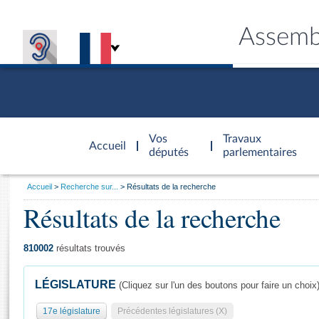
Assemb
Accèder à
la page
Vos
Travaux
Accueil
d'accueil
députés
parlementaires
Vous
Accueil
Recherche sur...
Résultats de la recherche
êtes
Résultats de la recherche
Général
ici
CONNEX
TRAVA
CONNA
DÉC
:
810002
résultats trouvés
LÉGISLATURE
(Cliquez sur l'un des boutons pour faire un choix
17e législature
Précédentes législatures (X)