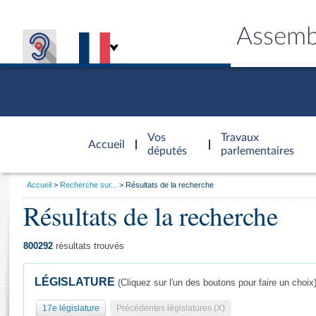
Assemb
Accèder à
la page
Vos
Travaux
Accueil
d'accueil
députés
parlementaires
Vous
Accueil
Recherche sur...
Résultats de la recherche
êtes
Résultats de la recherche
Général
ici
CONNEX
TRAVA
CONNA
DÉC
:
800292
résultats trouvés
LÉGISLATURE
(Cliquez sur l'un des boutons pour faire un choix
17e législature
Précédentes législatures (X)