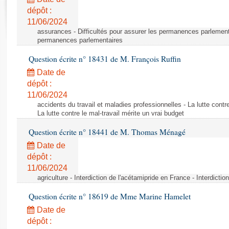
Rapports d'enquête
dépôt :
Rapports législatifs
11/06/2024
Rapports sur l'application des lois
assurances - Difficultés pour assurer les permanences parlementa
Baromètre de l’application des lois
permanences parlementaires
Question écrite n° 18431 de M. François Ruffin
Dossiers législatifs
Date de
Budget et sécurité sociale
dépôt :
11/06/2024
Questions écrites et orales
accidents du travail et maladies professionnelles - La lutte contre
Comptes rendus des débats
La lutte contre le mal-travail mérite un vrai budget
Question écrite n° 18441 de M. Thomas Ménagé
Date de
dépôt :
11/06/2024
agriculture - Interdiction de l'acétamipride en France - Interdicti
Question écrite n° 18619 de Mme Marine Hamelet
Date de
dépôt :