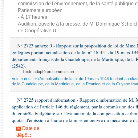
Rapports d'enquête
commission de l'environnement, de la santé publique et
Rapports législatifs
Parlement européen
Rapports sur l'application des lois
- À 17 heures :
Audition, ouverte à la presse, de M. Dominique Schelch
Baromètre de l’application des lois
de Coopérative U
Dossiers législatifs
N° 2723 annexe 0 - Rapport sur la proposition de loi de Mme Na
Budget et sécurité sociale
collègues portant actualisation de la loi n° 46-451 du 19 mars 
Questions écrites et orales
départements français de la Guadeloupe, de la Martinique, de la 
(2542).
Comptes rendus des débats
Texte adopté en commission
Voir le dossier (Actualisation de la loi du 19 mars 1946 tendant au 
de la Guadeloupe, de la Martinique, de la Réunion et de la Guyane fran
N° 2725 rapport d'information - Rapport d'information de M. 
application de l'article 146 du règlement, par la commission des f
du contrôle budgétaire sur l'évaluation de la compensation carbo
quotas d'émission à l'aune de la mise en oeuvre du mécanisme d'
Date de
dépôt :