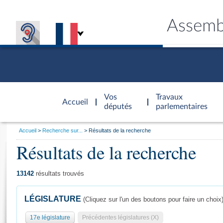
Assemb
Accèder à
la page
Vos
Travaux
Accueil
d'accueil
députés
parlementaires
Vous
Accueil
Recherche sur...
Résultats de la recherche
êtes
Résultats de la recherche
Général
ici
CONNEX
TRAVA
CONNA
DÉC
:
13142
résultats trouvés
LÉGISLATURE
(Cliquez sur l'un des boutons pour faire un choix
17e législature
Précédentes législatures (X)