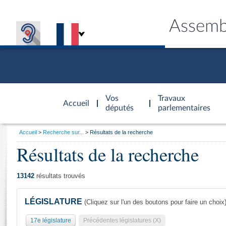
Assemb
Accèder à
la page
Vos
Travaux
Accueil
d'accueil
députés
parlementaires
Vous
Accueil
Recherche sur...
Résultats de la recherche
êtes
Résultats de la recherche
Général
ici
CONNEX
TRAVA
CONNA
DÉC
:
13142
résultats trouvés
LÉGISLATURE
(Cliquez sur l'un des boutons pour faire un choix
17e législature
Précédentes législatures (X)