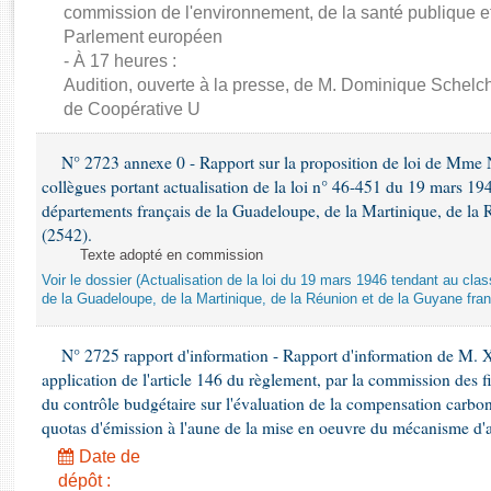
Rapports d'enquête
commission de l'environnement, de la santé publique et
Rapports législatifs
Parlement européen
Rapports sur l'application des lois
- À 17 heures :
Audition, ouverte à la presse, de M. Dominique Schelch
Baromètre de l’application des lois
de Coopérative U
Dossiers législatifs
N° 2723 annexe 0 - Rapport sur la proposition de loi de Mme Na
Budget et sécurité sociale
collègues portant actualisation de la loi n° 46-451 du 19 mars 
Questions écrites et orales
départements français de la Guadeloupe, de la Martinique, de la 
(2542).
Comptes rendus des débats
Texte adopté en commission
Voir le dossier (Actualisation de la loi du 19 mars 1946 tendant au 
de la Guadeloupe, de la Martinique, de la Réunion et de la Guyane fran
N° 2725 rapport d'information - Rapport d'information de M. 
application de l'article 146 du règlement, par la commission des f
du contrôle budgétaire sur l'évaluation de la compensation carbo
quotas d'émission à l'aune de la mise en oeuvre du mécanisme d'
Date de
dépôt :