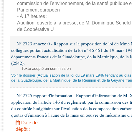
Rapports d'enquête
commission de l'environnement, de la santé publique et
Rapports législatifs
Parlement européen
Rapports sur l'application des lois
- À 17 heures :
Audition, ouverte à la presse, de M. Dominique Schelch
Baromètre de l’application des lois
de Coopérative U
Dossiers législatifs
N° 2723 annexe 0 - Rapport sur la proposition de loi de Mme Na
Budget et sécurité sociale
collègues portant actualisation de la loi n° 46-451 du 19 mars 
Questions écrites et orales
départements français de la Guadeloupe, de la Martinique, de la 
(2542).
Comptes rendus des débats
Texte adopté en commission
Voir le dossier (Actualisation de la loi du 19 mars 1946 tendant au 
de la Guadeloupe, de la Martinique, de la Réunion et de la Guyane fran
N° 2725 rapport d'information - Rapport d'information de M. 
application de l'article 146 du règlement, par la commission des f
du contrôle budgétaire sur l'évaluation de la compensation carbo
quotas d'émission à l'aune de la mise en oeuvre du mécanisme d'
Date de
dépôt :