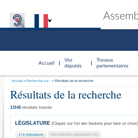
Assemb
Accèder à
la page
Vos
Travaux
Accueil
d'accueil
députés
parlementaires
Vous
Accueil
Recherche sur...
Résultats de la recherche
êtes
Résultats de la recherche
Général
ici
CONNEX
TRAVA
CONNA
DÉC
:
13142
résultats trouvés
LÉGISLATURE
(Cliquez sur l'un des boutons pour faire un choix
17e législature
Précédentes législatures (X)