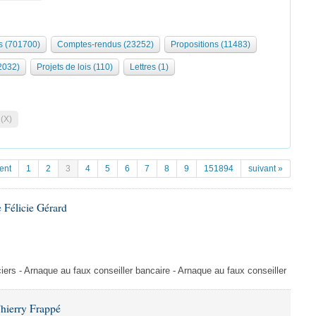
 (701700)
Comptes-rendus (23252)
Propositions (11483)
2032)
Projets de lois (110)
Lettres (1)
 (X)
ent
1
2
3
4
5
6
7
8
9
151894
suivant »
 Félicie Gérard
ers - Arnaque au faux conseiller bancaire - Arnaque au faux conseiller
hierry Frappé