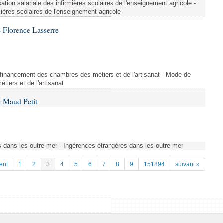
ation salariale des infirmières scolaires de l'enseignement agricole -
mières scolaires de l'enseignement agricole
 Florence Lasserre
financement des chambres des métiers et de l'artisanat - Mode de
iers et de l'artisanat
 Maud Petit
s dans les outre-mer - Ingérences étrangères dans les outre-mer
ent
1
2
3
4
5
6
7
8
9
151894
suivant »