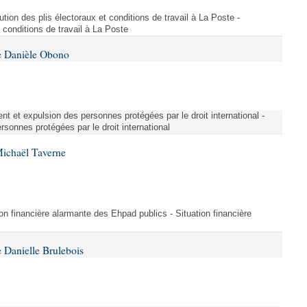
ution des plis électoraux et conditions de travail à La Poste -
t conditions de travail à La Poste
e Danièle Obono
nt et expulsion des personnes protégées par le droit international -
sonnes protégées par le droit international
Michaël Taverne
on financière alarmante des Ehpad publics - Situation financière
 Danielle Brulebois