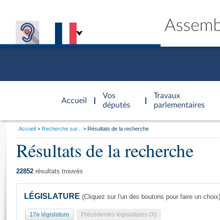
Assemb
Accèder à
la page
Vos
Travaux
Accueil
d'accueil
députés
parlementaires
Vous
Accueil
Recherche sur...
Résultats de la recherche
êtes
Résultats de la recherche
Général
ici
CONNEX
TRAVA
CONNA
DÉC
:
22852
résultats trouvés
LÉGISLATURE
(Cliquez sur l'un des boutons pour faire un choix
17e législature
Précédentes législatures (X)