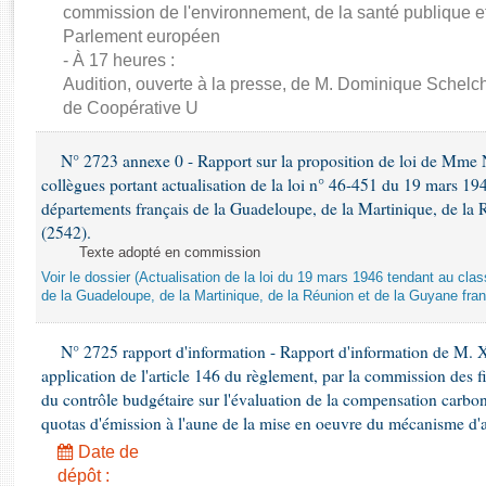
Rapports d'enquête
commission de l'environnement, de la santé publique et
Rapports législatifs
Parlement européen
Rapports sur l'application des lois
- À 17 heures :
Audition, ouverte à la presse, de M. Dominique Schelch
Baromètre de l’application des lois
de Coopérative U
Dossiers législatifs
N° 2723 annexe 0 - Rapport sur la proposition de loi de Mme Na
Budget et sécurité sociale
collègues portant actualisation de la loi n° 46-451 du 19 mars 
Questions écrites et orales
départements français de la Guadeloupe, de la Martinique, de la 
(2542).
Comptes rendus des débats
Texte adopté en commission
Voir le dossier (Actualisation de la loi du 19 mars 1946 tendant au 
de la Guadeloupe, de la Martinique, de la Réunion et de la Guyane fran
N° 2725 rapport d'information - Rapport d'information de M. 
application de l'article 146 du règlement, par la commission des f
du contrôle budgétaire sur l'évaluation de la compensation carbo
quotas d'émission à l'aune de la mise en oeuvre du mécanisme d'
Date de
dépôt :