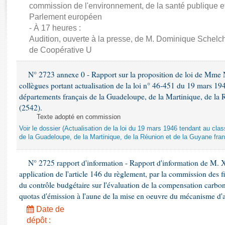
Rapports d'enquête
commission de l'environnement, de la santé publique et
Rapports législatifs
Parlement européen
Rapports sur l'application des lois
- À 17 heures :
Audition, ouverte à la presse, de M. Dominique Schelch
Baromètre de l’application des lois
de Coopérative U
Dossiers législatifs
N° 2723 annexe 0 - Rapport sur la proposition de loi de Mme Na
Budget et sécurité sociale
collègues portant actualisation de la loi n° 46-451 du 19 mars 
Questions écrites et orales
départements français de la Guadeloupe, de la Martinique, de la 
(2542).
Comptes rendus des débats
Texte adopté en commission
Voir le dossier (Actualisation de la loi du 19 mars 1946 tendant au 
de la Guadeloupe, de la Martinique, de la Réunion et de la Guyane fran
N° 2725 rapport d'information - Rapport d'information de M. 
application de l'article 146 du règlement, par la commission des f
du contrôle budgétaire sur l'évaluation de la compensation carbo
quotas d'émission à l'aune de la mise en oeuvre du mécanisme d'
Date de
dépôt :