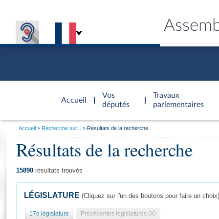
Assemb
Accèder à
la page
Vos
Travaux
Accueil
d'accueil
députés
parlementaires
Vous
Accueil
Recherche sur...
Résultats de la recherche
êtes
Résultats de la recherche
Général
ici
CONNEX
TRAVA
CONNA
DÉC
:
15890
résultats trouvés
LÉGISLATURE
(Cliquez sur l'un des boutons pour faire un choix
17e législature
Précédentes législatures (X)