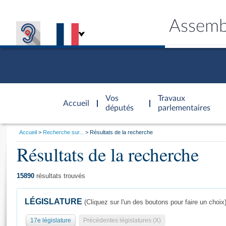
Assemb
Accèder à
la page
Vos
Travaux
Accueil
d'accueil
députés
parlementaires
Vous
Accueil
Recherche sur...
Résultats de la recherche
êtes
Résultats de la recherche
Général
ici
CONNEX
TRAVA
CONNA
DÉC
:
15890
résultats trouvés
LÉGISLATURE
(Cliquez sur l'un des boutons pour faire un choix
17e législature
Précédentes législatures (X)