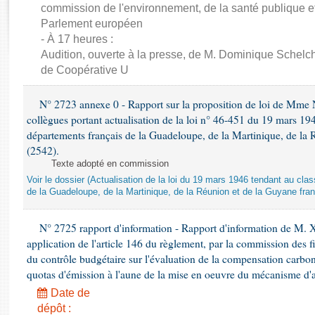
Rapports d'enquête
commission de l'environnement, de la santé publique et
Rapports législatifs
Parlement européen
Rapports sur l'application des lois
- À 17 heures :
Audition, ouverte à la presse, de M. Dominique Schelch
Baromètre de l’application des lois
de Coopérative U
Dossiers législatifs
N° 2723 annexe 0 - Rapport sur la proposition de loi de Mme Na
Budget et sécurité sociale
collègues portant actualisation de la loi n° 46-451 du 19 mars 
Questions écrites et orales
départements français de la Guadeloupe, de la Martinique, de la 
(2542).
Comptes rendus des débats
Texte adopté en commission
Voir le dossier (Actualisation de la loi du 19 mars 1946 tendant au 
de la Guadeloupe, de la Martinique, de la Réunion et de la Guyane fran
N° 2725 rapport d'information - Rapport d'information de M. 
application de l'article 146 du règlement, par la commission des f
du contrôle budgétaire sur l'évaluation de la compensation carbo
quotas d'émission à l'aune de la mise en oeuvre du mécanisme d'
Date de
dépôt :