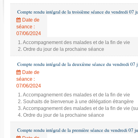
Rapports d'enquête
Rapports législatifs
Compte rendu intégral de la troisième séance du vendredi 07 j
Rapports sur l'application des lois
Date de
Baromètre de l’application des lois
séance :
07/06/2024
Dossiers législatifs
1. Accompagnement des malades et de la fin de vie
2. Ordre du jour de la prochaine séance
Budget et sécurité sociale
Questions écrites et orales
Compte rendu intégral de la deuxième séance du vendredi 07 
Comptes rendus des débats
Date de
séance :
07/06/2024
1. Accompagnement des malades et de la fin de vie
2. Souhaits de bienvenue à une délégation étrangère
3. Accompagnement des malades et de la fin de vie (su
4. Ordre du jour de la prochaine séance
Compte rendu intégral de la première séance du vendredi 07 j