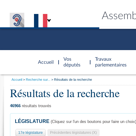
Assemb
Accèder à
la page
Vos
Travaux
Accueil
d'accueil
députés
parlementaires
Vous
Accueil
Recherche sur...
Résultats de la recherche
êtes
Résultats de la recherche
Général
ici
CONNEX
TRAVA
CONNA
DÉC
:
46966
résultats trouvés
LÉGISLATURE
(Cliquez sur l'un des boutons pour faire un choix
17e législature
Précédentes législatures (X)