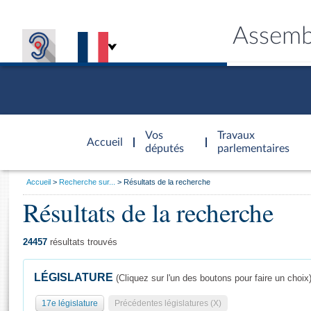
Assemb
Accèder à
la page
Vos
Travaux
Accueil
d'accueil
députés
parlementaires
Vous
Accueil
Recherche sur...
Résultats de la recherche
êtes
Résultats de la recherche
Général
ici
CONNEX
TRAVA
CONNA
DÉC
:
24457
résultats trouvés
LÉGISLATURE
(Cliquez sur l'un des boutons pour faire un choix
17e législature
Précédentes législatures (X)