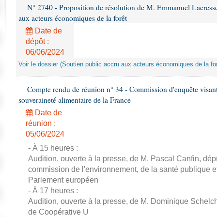
Rapports d'enquête
N° 2740 - Proposition de résolution de M. Emmanuel Lacresse r
Rapports législatifs
aux acteurs économiques de la forêt
Rapports sur l'application des lois
Date de
Baromètre de l’application des lois
dépôt :
06/06/2024
Voir le dossier (Soutien public accru aux acteurs économiques de la for
Dossiers législatifs
Budget et sécurité sociale
Compte rendu de réunion n° 34 - Commission d'enquête visant à 
Questions écrites et orales
souveraineté alimentaire de la France
Comptes rendus des débats
Date de
réunion :
05/06/2024
- À 15 heures :
Audition, ouverte à la presse, de M. Pascal Canfin, dép
commission de l'environnement, de la santé publique et
Parlement européen
- À 17 heures :
Audition, ouverte à la presse, de M. Dominique Schelch
de Coopérative U