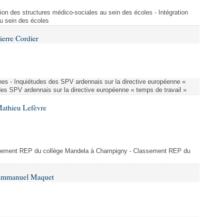
ion des structures médico-sociales au sein des écoles - Intégration
u sein des écoles
ierre Cordier
nes - Inquiétudes des SPV ardennais sur la directive européenne «
des SPV ardennais sur la directive européenne « temps de travail »
Mathieu Lefèvre
ssement REP du collège Mandela à Champigny - Classement REP du
 Emmanuel Maquet