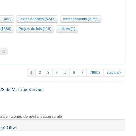
(11483)
Textes adoptés (5247)
Amendements (2155)
(1886)
Projets de lois (110)
Lettres (1)
 (X)
1
2
3
4
5
6
7
79803
suivant »
28 de M. Loïc Kervran
rurale - Zones de revitalisation rurale
arl Olive