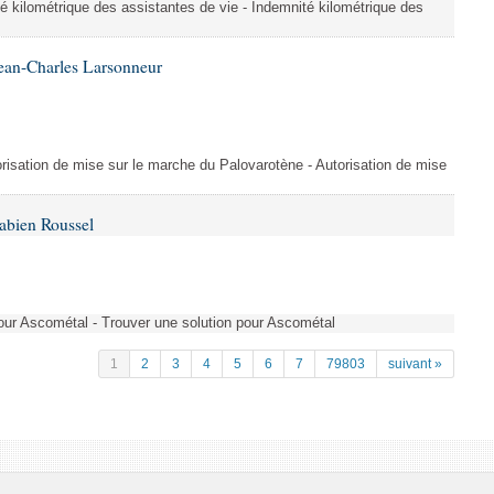
é kilométrique des assistantes de vie - Indemnité kilométrique des
ean-Charles Larsonneur
isation de mise sur le marche du Palovarotène - Autorisation de mise
abien Roussel
pour Ascométal - Trouver une solution pour Ascométal
1
2
3
4
5
6
7
79803
suivant »