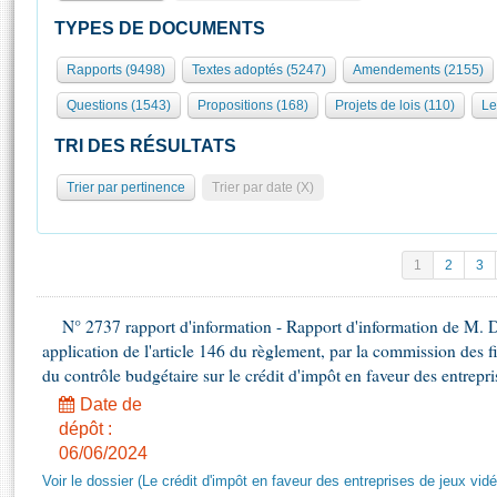
S'id
Présidence
Séance publique
Rôle et pouvoirs de l'Assemblée
Visiter l'Assemblée
TYPES DE DOCUMENTS
Fiches « Connaissance de l’Assemblée »
577 députés
Commissions et autres organes
Visite virtuelle du palais Bourbon
Rapports (9498)
Textes adoptés (5247)
Amendements (2155)
Organisation de l'Assemblée
Groupes politiques
Europe et International
Assister à une séance
Mot
Questions (1543)
Propositions (168)
Projets de lois (110)
Le
Présidence
Conférence des Présidents
Bureau
Collège des Ques
Élections législatives
Contrôle et évaluation
Accès des chercheurs à l’Assemblée
TRI DES RÉSULTATS
Congrès
Les évènements
S'inscrire
Trier par pertinence
Trier par date (X)
Pétitions
Statistiques et chiffres clés
Transparence et déontologie
Vous n'ave
Patrimoine
E
Documents de référence
1
2
3
La Bibliothèque
( Constitution | Règlement de l'Assemblée ... )
Documents parlementaires
Les archives
N° 2737 rapport d'information - Rapport d'information de M. 
Projets de loi
Contacts et plan d'accès
application de l'article 146 du règlement, par la commission des f
Propositions de loi
Histoire
du contrôle budgétaire sur le crédit d'impôt en faveur des entrepr
Photos libres de droit
Amendements
Juniors
Date de
Textes adoptés
dépôt :
Anciennes législatures
06/06/2024
Liens vers les sites publics
Rapports d'information
Voir le dossier (Le crédit d'impôt en faveur des entreprises de jeux vidé