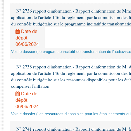
Rapports d'enquête
Rapports législatifs
N° 2736 rapport d'information - Rapport d'information de Mm
Rapports sur l'application des lois
application de l'article 146 du règlement, par la commission des f
du contrôle budgétaire sur le programme incitatif de transformatio
Baromètre de l’application des lois
Date de
dépôt :
Dossiers législatifs
06/06/2024
Budget et sécurité sociale
Voir le dossier (Le programme incitatif de transformation de l'audiovisue
Questions écrites et orales
Comptes rendus des débats
N° 2738 rapport d'information - Rapport d'information de M. 
application de l'article 146 du règlement, par la commission des f
du contrôle budgétaire sur les ressources disponibles pour les étab
compenser l'inflation
Date de
dépôt :
06/06/2024
Voir le dossier (Les ressources disponibles pour les établissements cult
N° 2741 rapport d'information - Rapport d'information de M