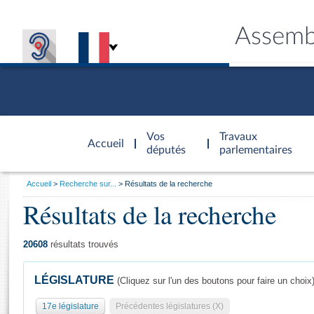
Assemb
Accèder à
la page
Vos
Travaux
Accueil
d'accueil
députés
parlementaires
Vous
Accueil
Recherche sur...
Résultats de la recherche
êtes
Résultats de la recherche
Général
ici
CONNEX
TRAVA
CONNA
DÉC
:
20608
résultats trouvés
LÉGISLATURE
(Cliquez sur l'un des boutons pour faire un choix
17e législature
Précédentes législatures (X)