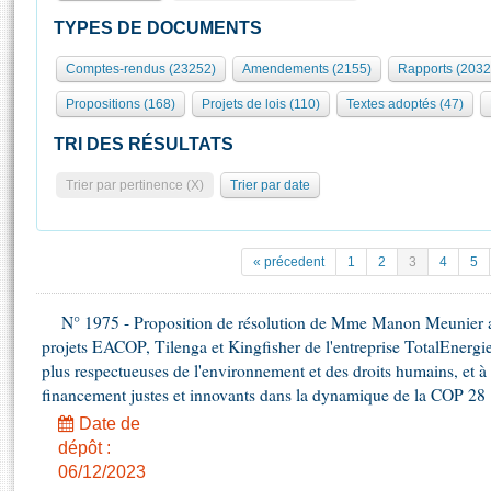
S'id
Présidence
Séance publique
Rôle et pouvoirs de l'Assemblée
Visiter l'Assemblée
TYPES DE DOCUMENTS
Fiches « Connaissance de l’Assemblée »
577 députés
Commissions et autres organes
Visite virtuelle du palais Bourbon
Comptes-rendus (23252)
Amendements (2155)
Rapports (2032
Organisation de l'Assemblée
Groupes politiques
Europe et International
Assister à une séance
Mot
Propositions (168)
Projets de lois (110)
Textes adoptés (47)
Présidence
Conférence des Présidents
Bureau
Collège des Ques
Élections législatives
Contrôle et évaluation
Accès des chercheurs à l’Assemblée
TRI DES RÉSULTATS
Congrès
Les évènements
S'inscrire
Trier par pertinence (X)
Trier par date
Pétitions
Statistiques et chiffres clés
Transparence et déontologie
Vous n'ave
Patrimoine
E
Documents de référence
« précedent
1
2
3
4
5
La Bibliothèque
( Constitution | Règlement de l'Assemblée ... )
Documents parlementaires
Les archives
N° 1975 - Proposition de résolution de Mme Manon Meunier ap
Projets de loi
Contacts et plan d'accès
projets EACOP, Tilenga et Kingfisher de l'entreprise TotalEnergies
Propositions de loi
Histoire
plus respectueuses de l'environnement et des droits humains, et 
Photos libres de droit
Amendements
financement justes et innovants dans la dynamique de la COP 28
Juniors
Textes adoptés
Date de
Anciennes législatures
dépôt :
Liens vers les sites publics
Rapports d'information
06/12/2023