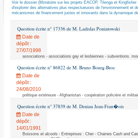
Rapports d'enquête
Voir le dossier (Moratoire sur les projets EACOP, Tilenga et Kingfisher 
d'explorer des alternatives plus respectueuses de l'environnement et d
Rapports législatifs
mécanismes de financement justes et innovants dans la dynamique d
Rapports sur l'application des lois
Baromètre de l’application des lois
Question écrite n° 17336 de M. Ladislas Poniatowski
Date de
Dossiers législatifs
dépôt :
Budget et sécurité sociale
27/07/1998
associations - associations gay et lesbiennes - subventions. mo
Questions écrites et orales
Comptes rendus des débats
Question écrite n° 86822 de M. Bruno Bourg-Broc
Date de
dépôt :
24/08/2010
politique extérieure - Afghanistan - coopération policière et militai
Question écrite n° 37839 de M. Deniau Jean-Fran�ois
Date de
dépôt :
14/01/1991
Boissons et alcools - Entreprises : Cher - Chaines Cash and Car