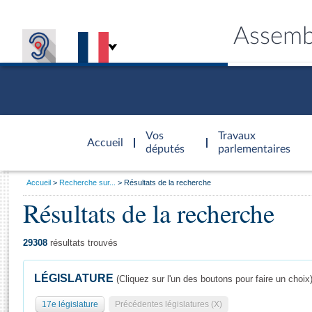
Assemb
Accèder à
la page
Vos
Travaux
Accueil
d'accueil
députés
parlementaires
Vous
Accueil
Recherche sur...
Résultats de la recherche
êtes
Résultats de la recherche
Général
ici
CONNEX
TRAVA
CONNA
DÉC
:
29308
résultats trouvés
LÉGISLATURE
(Cliquez sur l'un des boutons pour faire un choix
17e législature
Précédentes législatures (X)