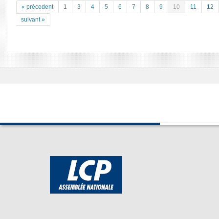
« précedent
1
3
4
5
6
7
8
9
10
11
12
suivant »