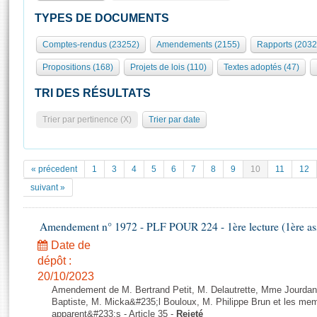
S'id
Présidence
Séance publique
Rôle et pouvoirs de l'Assemblée
Visiter l'Assemblée
TYPES DE DOCUMENTS
Fiches « Connaissance de l’Assemblée »
577 députés
Commissions et autres organes
Visite virtuelle du palais Bourbon
Comptes-rendus (23252)
Amendements (2155)
Rapports (2032
Organisation de l'Assemblée
Groupes politiques
Europe et International
Assister à une séance
Mot
Propositions (168)
Projets de lois (110)
Textes adoptés (47)
Présidence
Conférence des Présidents
Bureau
Collège des Ques
Élections législatives
Contrôle et évaluation
Accès des chercheurs à l’Assemblée
TRI DES RÉSULTATS
Congrès
Les évènements
S'inscrire
Trier par pertinence (X)
Trier par date
Pétitions
Statistiques et chiffres clés
Transparence et déontologie
Vous n'ave
Patrimoine
E
Documents de référence
« précedent
1
3
4
5
6
7
8
9
10
11
12
La Bibliothèque
( Constitution | Règlement de l'Assemblée ... )
Documents parlementaires
suivant »
Les archives
Projets de loi
Contacts et plan d'accès
Amendement n° 1972 - PLF POUR 224 - 1ère lecture (1ère ass
Propositions de loi
Histoire
Photos libres de droit
Amendements
Date de
Juniors
dépôt :
Textes adoptés
Anciennes législatures
20/10/2023
Amendement de M. Bertrand Petit, M. Delautrette, Mme Jourda
Liens vers les sites publics
Rapports d'information
Baptiste, M. Micka&#235;l Bouloux, M. Philippe Brun et les mem
apparent&#233;s - Article 35 -
Rejeté