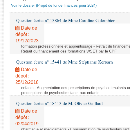
Rapports d'enquête
Voir le dossier (Projet de loi de finances pour 2024)
Rapports législatifs
Rapports sur l'application des lois
Question écrite n° 13864 de Mme Caroline Colombier
Baromètre de l’application des lois
Date de
dépôt :
Dossiers législatifs
19/12/2023
formation professionnelle et apprentissage - Retrait du finance
Budget et sécurité sociale
Retrait du financement des formations WSET par le CPF
Questions écrites et orales
Question écrite n° 15441 de Mme Stéphanie Kerbarh
Comptes rendus des débats
Date de
dépôt :
25/12/2018
enfants - Augmentation des prescriptions de psychostimulants a
prescriptions de psychostimulants aux enfants
Question écrite n° 18413 de M. Olivier Gaillard
Date de
dépôt :
02/04/2019
pharmacie et médicaments - Consommation de psychostimulants