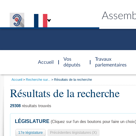
Assemb
Accèder à
la page
Vos
Travaux
Accueil
d'accueil
députés
parlementaires
Vous
Accueil
Recherche sur...
Résultats de la recherche
êtes
Résultats de la recherche
Général
ici
CONNEX
TRAVA
CONNA
DÉC
:
29308
résultats trouvés
LÉGISLATURE
(Cliquez sur l'un des boutons pour faire un choix
17e législature
Précédentes législatures (X)