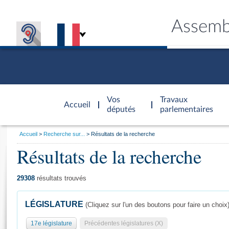
Assemb
Accèder à
la page
Vos
Travaux
Accueil
d'accueil
députés
parlementaires
Vous
Accueil
Recherche sur...
Résultats de la recherche
êtes
Résultats de la recherche
Général
ici
CONNEX
TRAVA
CONNA
DÉC
:
29308
résultats trouvés
LÉGISLATURE
(Cliquez sur l'un des boutons pour faire un choix
17e législature
Précédentes législatures (X)