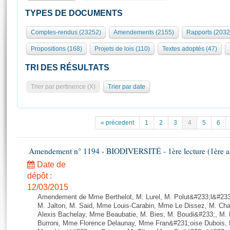
S'id
Présidence
Séance publique
Rôle et pouvoirs de l'Assemblée
Visiter l'Assemblée
TYPES DE DOCUMENTS
Fiches « Connaissance de l’Assemblée »
577 députés
Commissions et autres organes
Visite virtuelle du palais Bourbon
Comptes-rendus (23252)
Amendements (2155)
Rapports (2032
Organisation de l'Assemblée
Groupes politiques
Europe et International
Assister à une séance
Mot
Propositions (168)
Projets de lois (110)
Textes adoptés (47)
Présidence
Conférence des Présidents
Bureau
Collège des Ques
Élections législatives
Contrôle et évaluation
Accès des chercheurs à l’Assemblée
TRI DES RÉSULTATS
Congrès
Les évènements
S'inscrire
Trier par pertinence (X)
Trier par date
Pétitions
Statistiques et chiffres clés
Transparence et déontologie
Vous n'ave
Patrimoine
E
Documents de référence
« précedent
1
2
3
4
5
6
La Bibliothèque
( Constitution | Règlement de l'Assemblée ... )
Documents parlementaires
Les archives
Amendement n° 1194 - BIODIVERSITÉ - 1ère lecture (1ère ass
Projets de loi
Contacts et plan d'accès
Date de
Propositions de loi
Histoire
Photos libres de droit
dépôt :
Amendements
Juniors
12/03/2015
Textes adoptés
Amendement de Mme Berthelot, M. Lurel, M. Polut&#233;l&#233;
Anciennes législatures
M. Jalton, M. Said, Mme Louis-Carabin, Mme Le Dissez, M. Ch
Alexis Bachelay, Mme Beaubatie, M. Bies, M. Boudi&#233;, M. B
Liens vers les sites publics
Rapports d'information
Burroni, Mme Florence Delaunay, Mme Fran&#231;oise Dubois, 