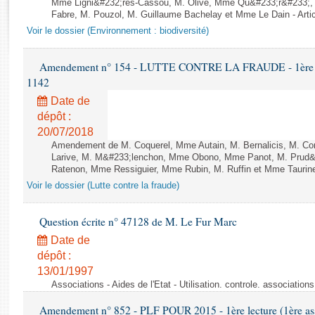
Rapports d'enquête
Mme Ligni&#232;res-Cassou, M. Olive, Mme Qu&#233;r&#233;
Fabre, M. Pouzol, M. Guillaume Bachelay et Mme Le Dain - Artic
Rapports législatifs
Voir le dossier (Environnement : biodiversité)
Rapports sur l'application des lois
Baromètre de l’application des lois
Amendement n° 154 - LUTTE CONTRE LA FRAUDE - 1ère lect
1142
Dossiers législatifs
Date de
Budget et sécurité sociale
dépôt :
20/07/2018
Questions écrites et orales
Amendement de M. Coquerel, Mme Autain, M. Bernalicis, M. Co
Comptes rendus des débats
Larive, M. M&#233;lenchon, Mme Obono, Mme Panot, M. Prud
Ratenon, Mme Ressiguier, Mme Rubin, M. Ruffin et Mme Taurine 
Voir le dossier (Lutte contre la fraude)
Question écrite n° 47128 de M. Le Fur Marc
Date de
dépôt :
13/01/1997
Associations - Aides de l'Etat - Utilisation. controle. associatio
Amendement n° 852 - PLF POUR 2015 - 1ère lecture (1ère ass