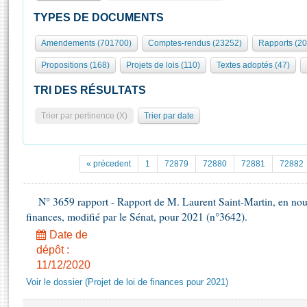
S'id
Présidence
Séance publique
Rôle et pouvoirs de l'Assemblée
Visiter l'Assemblée
TYPES DE DOCUMENTS
Fiches « Connaissance de l’Assemblée »
577 députés
Commissions et autres organes
Visite virtuelle du palais Bourbon
Amendements (701700)
Comptes-rendus (23252)
Rapports (2
Organisation de l'Assemblée
Groupes politiques
Europe et International
Assister à une séance
Mot
Propositions (168)
Projets de lois (110)
Textes adoptés (47)
Présidence
Conférence des Présidents
Bureau
Collège des Ques
Élections législatives
Contrôle et évaluation
Accès des chercheurs à l’Assemblée
TRI DES RÉSULTATS
Congrès
Les évènements
S'inscrire
Trier par pertinence (X)
Trier par date
Pétitions
Statistiques et chiffres clés
Transparence et déontologie
Vous n'ave
Patrimoine
E
Documents de référence
« précedent
1
72879
72880
72881
72882
La Bibliothèque
( Constitution | Règlement de l'Assemblée ... )
Documents parlementaires
Les archives
N° 3659 rapport - Rapport de M. Laurent Saint-Martin, en nouvel
Projets de loi
Contacts et plan d'accès
finances, modifié par le Sénat, pour 2021 (n°3642).
Propositions de loi
Histoire
Photos libres de droit
Date de
Amendements
Juniors
dépôt :
Textes adoptés
11/12/2020
Anciennes législatures
Voir le dossier (Projet de loi de finances pour 2021)
Liens vers les sites publics
Rapports d'information