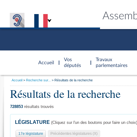
Assemb
Accèder à
la page
Vos
Travaux
Accueil
d'accueil
députés
parlementaires
Vous
Accueil
Recherche sur...
Résultats de la recherche
êtes
Résultats de la recherche
Général
ici
CONNEX
TRAVA
CONNA
DÉC
:
728853
résultats trouvés
LÉGISLATURE
(Cliquez sur l'un des boutons pour faire un choix
17e législature
Précédentes législatures (X)