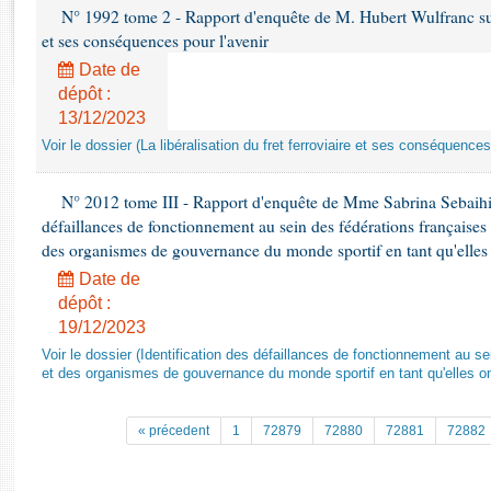
Rapports d'enquête
N° 1992 tome 2 - Rapport d'enquête de M. Hubert Wulfranc sur la
Rapports législatifs
et ses conséquences pour l'avenir
Rapports sur l'application des lois
Date de
Baromètre de l’application des lois
dépôt :
13/12/2023
Voir le dossier (La libéralisation du fret ferroviaire et ses conséquences
Dossiers législatifs
Budget et sécurité sociale
N° 2012 tome III - Rapport d'enquête de Mme Sabrina Sebaihi re
Questions écrites et orales
défaillances de fonctionnement au sein des fédérations françaises
Comptes rendus des débats
des organismes de gouvernance du monde sportif en tant qu'elles 
Date de
dépôt :
19/12/2023
Voir le dossier (Identification des défaillances de fonctionnement au s
et des organismes de gouvernance du monde sportif en tant qu'elles on
« précedent
1
72879
72880
72881
72882