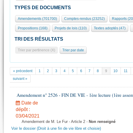
S'id
Présidence
Séance publique
Rôle et pouvoirs de l'Assemblée
Visiter l'Assemblée
TYPES DE DOCUMENTS
Fiches « Connaissance de l’Assemblée »
577 députés
Commissions et autres organes
Visite virtuelle du palais Bourbon
Amendements (701700)
Comptes-rendus (23252)
Rapports (2
Organisation de l'Assemblée
Groupes politiques
Europe et International
Assister à une séance
Mot
Propositions (168)
Projets de lois (110)
Textes adoptés (47)
Présidence
Conférence des Présidents
Bureau
Collège des Ques
Élections législatives
Contrôle et évaluation
Accès des chercheurs à l’Assemblée
TRI DES RÉSULTATS
Congrès
Les évènements
S'inscrire
Trier par pertinence (X)
Trier par date
Pétitions
Statistiques et chiffres clés
Transparence et déontologie
Vous n'ave
Patrimoine
E
Documents de référence
« précedent
1
2
3
4
5
6
7
8
9
10
11
La Bibliothèque
( Constitution | Règlement de l'Assemblée ... )
Documents parlementaires
suivant »
Les archives
Projets de loi
Contacts et plan d'accès
Amendement n° 2526 - FIN DE VIE - 1ère lecture (1ère assemb
Propositions de loi
Histoire
Photos libres de droit
Amendements
Date de
Juniors
dépôt :
Textes adoptés
Anciennes législatures
03/04/2021
Amendement de M. Le Fur - Article 2 -
Non renseigné
Liens vers les sites publics
Rapports d'information
Voir le dossier (Droit à une fin de vie libre et choisie)