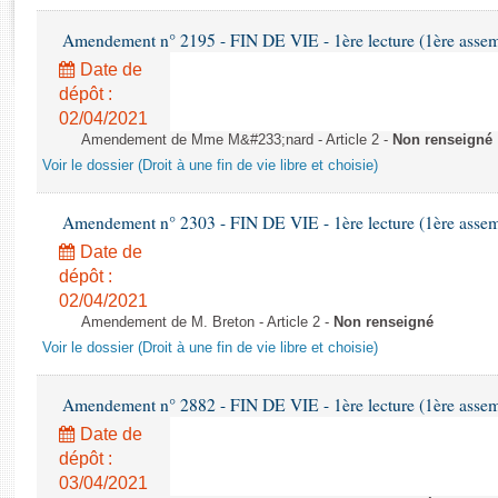
Rapports d'enquête
Rapports législatifs
Amendement n° 2195 - FIN DE VIE - 1ère lecture (1ère assemb
Rapports sur l'application des lois
Date de
Baromètre de l’application des lois
dépôt :
02/04/2021
Amendement de Mme M&#233;nard - Article 2 -
Non renseigné
Dossiers législatifs
Voir le dossier (Droit à une fin de vie libre et choisie)
Budget et sécurité sociale
Questions écrites et orales
Amendement n° 2303 - FIN DE VIE - 1ère lecture (1ère assemb
Comptes rendus des débats
Date de
dépôt :
02/04/2021
Amendement de M. Breton - Article 2 -
Non renseigné
Voir le dossier (Droit à une fin de vie libre et choisie)
Amendement n° 2882 - FIN DE VIE - 1ère lecture (1ère assemb
Date de
dépôt :
03/04/2021