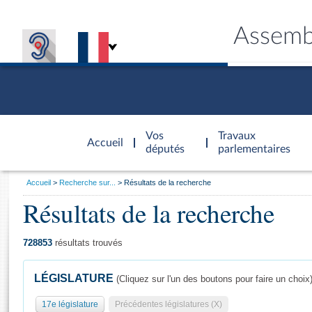
Assemb
Accèder à
la page
Vos
Travaux
Accueil
d'accueil
députés
parlementaires
Vous
Accueil
Recherche sur...
Résultats de la recherche
êtes
Résultats de la recherche
Général
ici
CONNEX
TRAVA
CONNA
DÉC
:
728853
résultats trouvés
LÉGISLATURE
(Cliquez sur l'un des boutons pour faire un choix
17e législature
Précédentes législatures (X)