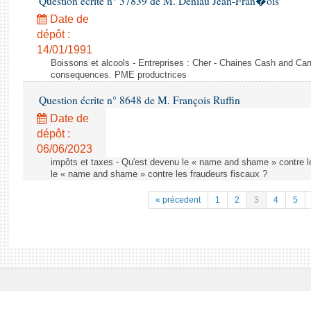
Question écrite n° 37839 de M. Deniau Jean-Fran�ois
Date de
dépôt :
14/01/1991
Boissons et alcools - Entreprises : Cher - Chaines Cash and Car
consequences. PME productrices
Question écrite n° 8648 de M. François Ruffin
Date de
dépôt :
06/06/2023
impôts et taxes - Qu'est devenu le « name and shame » contre l
le « name and shame » contre les fraudeurs fiscaux ?
« précedent
1
2
3
4
5