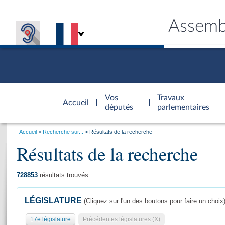
Assemb
Accèder à
la page
Vos
Travaux
Accueil
d'accueil
députés
parlementaires
Vous
Accueil
Recherche sur...
Résultats de la recherche
êtes
Résultats de la recherche
Général
ici
CONNEX
TRAVA
CONNA
DÉC
:
728853
résultats trouvés
LÉGISLATURE
(Cliquez sur l'un des boutons pour faire un choix
17e législature
Précédentes législatures (X)