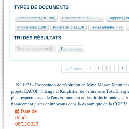
S'id
Présidence
Séance publique
Rôle et pouvoirs de l'Assemblée
Visiter l'Assemblée
TYPES DE DOCUMENTS
Fiches « Connaissance de l’Assemblée »
577 députés
Commissions et autres organes
Visite virtuelle du palais Bourbon
Amendements (701700)
Comptes-rendus (23252)
Rapports (2
Organisation de l'Assemblée
Groupes politiques
Europe et International
Assister à une séance
Mot
Propositions (168)
Projets de lois (110)
Textes adoptés (47)
Présidence
Conférence des Présidents
Bureau
Collège des Ques
Élections législatives
Contrôle et évaluation
Accès des chercheurs à l’Assemblée
TRI DES RÉSULTATS
Congrès
Les évènements
S'inscrire
Trier par pertinence (X)
Trier par date
Pétitions
Statistiques et chiffres clés
Transparence et déontologie
Vous n'ave
Patrimoine
E
Documents de référence
« précedent
1
2
3
4
5
La Bibliothèque
( Constitution | Règlement de l'Assemblée ... )
Documents parlementaires
Les archives
N° 1975 - Proposition de résolution de Mme Manon Meunier ap
Projets de loi
Contacts et plan d'accès
projets EACOP, Tilenga et Kingfisher de l'entreprise TotalEnergies
Propositions de loi
Histoire
plus respectueuses de l'environnement et des droits humains, et 
Photos libres de droit
Amendements
financement justes et innovants dans la dynamique de la COP 28
Juniors
Textes adoptés
Date de
Anciennes législatures
dépôt :
Liens vers les sites publics
Rapports d'information
06/12/2023