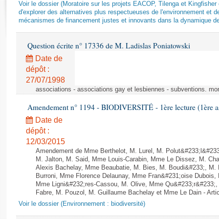
Rapports d'enquête
Voir le dossier (Moratoire sur les projets EACOP, Tilenga et Kingfisher 
d'explorer des alternatives plus respectueuses de l'environnement et d
Rapports législatifs
mécanismes de financement justes et innovants dans la dynamique d
Rapports sur l'application des lois
Baromètre de l’application des lois
Question écrite n° 17336 de M. Ladislas Poniatowski
Date de
Dossiers législatifs
dépôt :
Budget et sécurité sociale
27/07/1998
associations - associations gay et lesbiennes - subventions. mo
Questions écrites et orales
Comptes rendus des débats
Amendement n° 1194 - BIODIVERSITÉ - 1ère lecture (1ère ass
Date de
dépôt :
12/03/2015
Amendement de Mme Berthelot, M. Lurel, M. Polut&#233;l&#233;
M. Jalton, M. Said, Mme Louis-Carabin, Mme Le Dissez, M. Ch
Alexis Bachelay, Mme Beaubatie, M. Bies, M. Boudi&#233;, M. B
Burroni, Mme Florence Delaunay, Mme Fran&#231;oise Dubois, 
Mme Ligni&#232;res-Cassou, M. Olive, Mme Qu&#233;r&#233;
Fabre, M. Pouzol, M. Guillaume Bachelay et Mme Le Dain - Artic
Voir le dossier (Environnement : biodiversité)