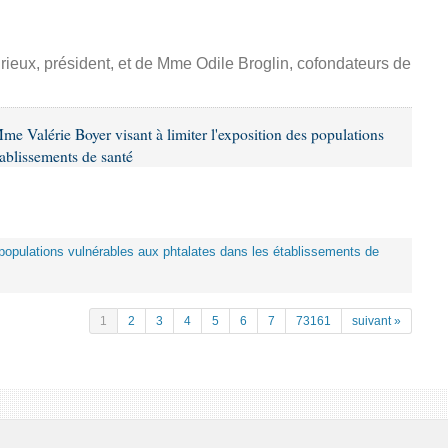
rieux, président, et de Mme Odile Broglin, cofondateurs de
me Valérie Boyer visant à limiter l'exposition des populations
tablissements de santé
es populations vulnérables aux phtalates dans les établissements de
1
2
3
4
5
6
7
73161
suivant »