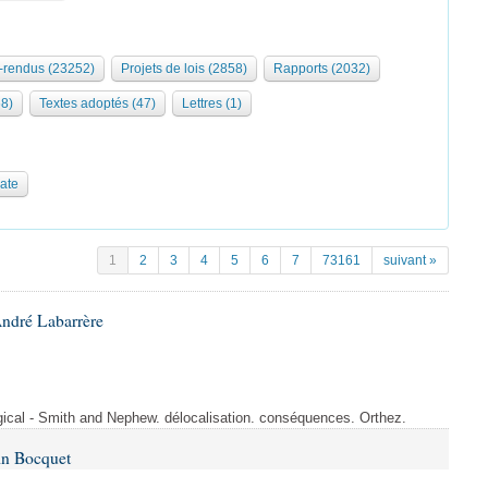
rendus (23252)
Projets de lois (2858)
Rapports (2032)
68)
Textes adoptés (47)
Lettres (1)
date
1
2
3
4
5
6
7
73161
suivant »
André Labarrère
rgical - Smith and Nephew. délocalisation. conséquences. Orthez.
in Bocquet