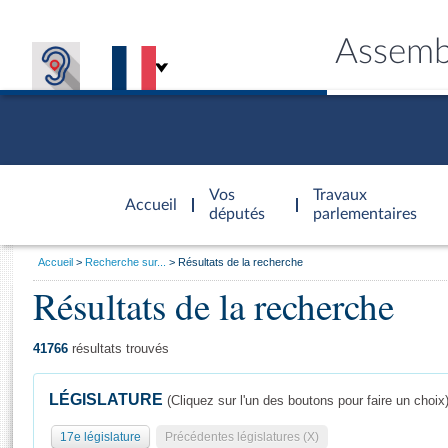
Assemb
Accèder à
la page
Vos
Travaux
Accueil
d'accueil
députés
parlementaires
Vous
Accueil
Recherche sur...
Résultats de la recherche
êtes
Résultats de la recherche
Général
ici
CONNEX
TRAVA
CONNA
DÉC
:
41766
résultats trouvés
LÉGISLATURE
(Cliquez sur l'un des boutons pour faire un choix
17e législature
Précédentes législatures (X)