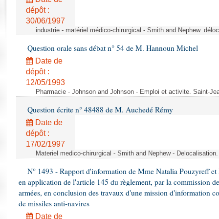
Rapports d'enquête
dépôt :
Rapports législatifs
30/06/1997
Rapports sur l'application des lois
industrie - matériel médico-chirurgical - Smith and Nephew. délo
Baromètre de l’application des lois
Question orale sans débat n° 54 de M. Hannoun Michel
Date de
Dossiers législatifs
dépôt :
Budget et sécurité sociale
12/05/1993
Questions écrites et orales
Pharmacie - Johnson and Johnson - Emploi et activite. Saint-Je
Comptes rendus des débats
Question écrite n° 48488 de M. Auchedé Rémy
Date de
dépôt :
17/02/1997
Materiel medico-chirurgical - Smith and Nephew - Delocalisatio
N° 1493 - Rapport d'information de Mme Natalia Pouzyreff et M
en application de l'article 145 du règlement, par la commission de
armées, en conclusion des travaux d'une mission d'information co
de missiles anti-navires
Date de