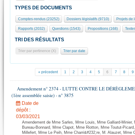
S'id
Présidence
Séance publique
Rôle et pouvoirs de l'Assemblée
Visiter l'Assemblée
TYPES DE DOCUMENTS
Fiches « Connaissance de l’Assemblée »
577 députés
Commissions et autres organes
Visite virtuelle du palais Bourbon
Comptes-rendus (23252)
Dossiers législatifs (9710)
Projets de 
Organisation de l'Assemblée
Groupes politiques
Europe et International
Assister à une séance
Mot
Rapports (2032)
Questions (1543)
Propositions (168)
Texte
Présidence
Conférence des Présidents
Bureau
Collège des Ques
Élections législatives
Contrôle et évaluation
Accès des chercheurs à l’Assemblée
TRI DES RÉSULTATS
Congrès
Les évènements
S'inscrire
Trier par pertinence (X)
Trier par date
Pétitions
Statistiques et chiffres clés
Transparence et déontologie
Vous n'ave
Patrimoine
E
Documents de référence
« précedent
1
2
3
4
5
6
7
8
9
La Bibliothèque
( Constitution | Règlement de l'Assemblée ... )
Documents parlementaires
Les archives
Amendement n° 2374 - LUTTE CONTRE LE DÉRÈGLEMENT
Projets de loi
Contacts et plan d'accès
(1ère assemblée saisie) - n° 3875
Propositions de loi
Histoire
Photos libres de droit
Date de
Amendements
Juniors
dépôt :
Textes adoptés
03/03/2021
Anciennes législatures
Amendement de Mme Sarles, Mme Louis, Mme Galliard-Minier, 
Liens vers les sites publics
Bureau-Bonnard, Mme Clapot, Mme Riotton, Mme Toutut-Picar
Rapports d'information
Millefert, Mme Le Peih, Mme Charri&#232;re, M. Alauzet, Mme 