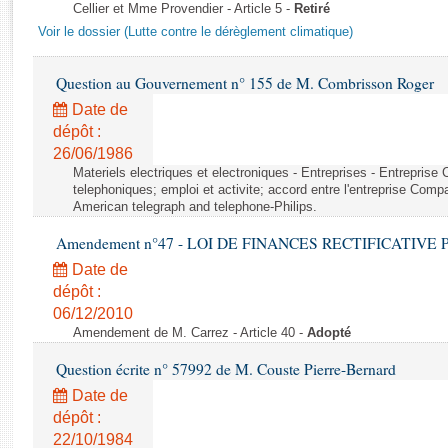
Rapports d'enquête
Cellier et Mme Provendier - Article 5 -
Retiré
Rapports législatifs
Voir le dossier (Lutte contre le dérèglement climatique)
Rapports sur l'application des lois
Baromètre de l’application des lois
Question au Gouvernement n° 155 de M. Combrisson Roger
Date de
dépôt :
Dossiers législatifs
26/06/1986
Budget et sécurité sociale
Materiels electriques et electroniques - Entreprises - Entrepris
Questions écrites et orales
telephoniques; emploi et activite; accord entre l'entreprise Compag
American telegraph and telephone-Philips.
Comptes rendus des débats
Amendement n°47 - LOI DE FINANCES RECTIFICATIVE PO
Date de
dépôt :
06/12/2010
Amendement de M. Carrez - Article 40 -
Adopté
Question écrite n° 57992 de M. Couste Pierre-Bernard
Date de
dépôt :
22/10/1984