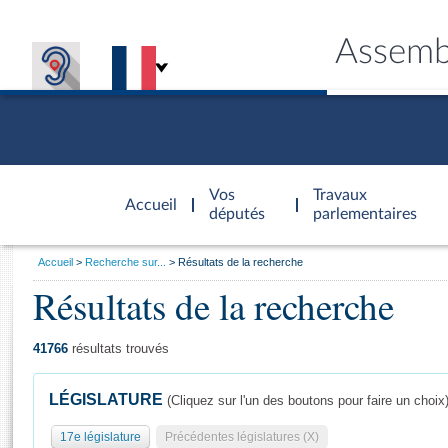
Assemb
Accèder à
la page
Vos
Travaux
Accueil
d'accueil
députés
parlementaires
Vous
Accueil
Recherche sur...
Résultats de la recherche
êtes
Résultats de la recherche
Général
ici
CONNEX
TRAVA
CONNA
DÉC
:
41766
résultats trouvés
LÉGISLATURE
(Cliquez sur l'un des boutons pour faire un choix
17e législature
Précédentes législatures (X)