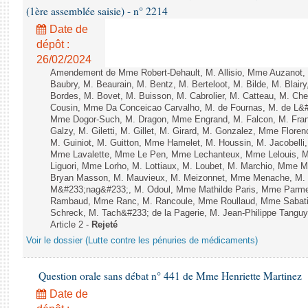
(1ère assemblée saisie) - n° 2214
Date de
dépôt :
26/02/2024
Amendement de Mme Robert-Dehault, M. Allisio, Mme Auzanot, 
Baubry, M. Beaurain, M. Bentz, M. Berteloot, M. Bilde, M. Blai
Bordes, M. Bovet, M. Buisson, M. Cabrolier, M. Catteau, M. 
Cousin, Mme Da Conceicao Carvalho, M. de Fournas, M. de L&#
Mme Dogor-Such, M. Dragon, Mme Engrand, M. Falcon, M. Fra
Galzy, M. Giletti, M. Gillet, M. Girard, M. Gonzalez, Mme Flor
M. Guiniot, M. Guitton, Mme Hamelet, M. Houssin, M. Jacobelli
Mme Lavalette, Mme Le Pen, Mme Lechanteux, Mme Lelouis, M
Liguori, Mme Lorho, M. Lottiaux, M. Loubet, M. Marchio, Mme 
Bryan Masson, M. Mauvieux, M. Meizonnet, Mme Menache, M. M
M&#233;nag&#233;, M. Odoul, Mme Mathilde Paris, Mme Parment
Rambaud, Mme Ranc, M. Rancoule, Mme Roullaud, Mme Sabatin
Schreck, M. Tach&#233; de la Pagerie, M. Jean-Philippe Tanguy, 
Article 2 -
Rejeté
Voir le dossier (Lutte contre les pénuries de médicaments)
Question orale sans débat n° 441 de Mme Henriette Martinez
Date de