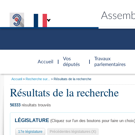
Assemb
Accèder à
la page
Vos
Travaux
Accueil
d'accueil
députés
parlementaires
Vous
Accueil
Recherche sur...
Résultats de la recherche
êtes
Résultats de la recherche
Général
ici
CONNEX
TRAVA
CONNA
DÉC
:
50333
résultats trouvés
LÉGISLATURE
(Cliquez sur l'un des boutons pour faire un choix
17e législature
Précédentes législatures (X)