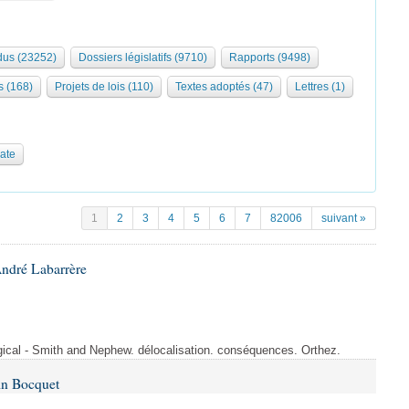
us (23252)
Dossiers législatifs (9710)
Rapports (9498)
s (168)
Projets de lois (110)
Textes adoptés (47)
Lettres (1)
date
1
2
3
4
5
6
7
82006
suivant »
André Labarrère
rgical - Smith and Nephew. délocalisation. conséquences. Orthez.
in Bocquet