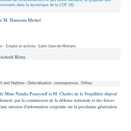
tueuses de l'environnement et des droits humains, et proposer des
innovants dans la dynamique de la COP 28)
 de M. Hannoun Michel
- Emploi et activite. Saint-Jean-de-Moirans.
 Auchedé Rémy
ith and Nephew - Delocalisation. consequences. Orthez.
e Mme Natalia Pouzyreff et M. Charles de la Verpillière déposé
glement, par la commission de la défense nationale et des forces
'une mission d'information conjointe sur la prochaine génération