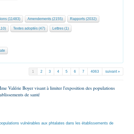
tions (11483)
Amendements (2155)
Rapports (2032)
110)
Textes adoptés (47)
Lettres (1)
date
1
2
3
4
5
6
7
4063
suivant »
me Valérie Boyer visant à limiter l'exposition des populations
tablissements de santé
es populations vulnérables aux phtalates dans les établissements de