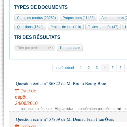
S'id
Présidence
Séance publique
Rôle et pouvoirs de l'Assemblée
Visiter l'Assemblée
TYPES DE DOCUMENTS
Fiches « Connaissance de l’Assemblée »
577 députés
Commissions et autres organes
Visite virtuelle du palais Bourbon
Comptes-rendus (23252)
Propositions (11483)
Amendements (
Organisation de l'Assemblée
Groupes politiques
Europe et International
Assister à une séance
Mot
Questions (1543)
Projets de lois (110)
Textes adoptés (47)
L
Présidence
Conférence des Présidents
Bureau
Collège des Ques
Élections législatives
Contrôle et évaluation
Accès des chercheurs à l’Assemblée
TRI DES RÉSULTATS
Congrès
Les évènements
S'inscrire
Trier par pertinence (X)
Trier par date
Pétitions
Statistiques et chiffres clés
Transparence et déontologie
Vous n'ave
Patrimoine
E
Documents de référence
« précedent
1
2
3
4
5
6
La Bibliothèque
( Constitution | Règlement de l'Assemblée ... )
Documents parlementaires
Les archives
Question écrite n° 86822 de M. Bruno Bourg-Broc
Projets de loi
Contacts et plan d'accès
Date de
Propositions de loi
Histoire
Photos libres de droit
dépôt :
Amendements
Juniors
24/08/2010
Textes adoptés
politique extérieure - Afghanistan - coopération policière et militai
Anciennes législatures
Question écrite n° 37839 de M. Deniau Jean-Fran�ois
Liens vers les sites publics
Rapports d'information
Date de