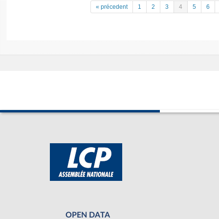
« précedent
1
2
3
4
5
6
OPEN DATA