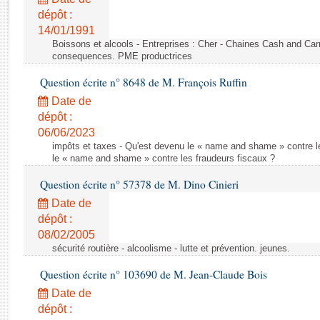
Rapports d'enquête
dépôt :
Rapports législatifs
14/01/1991
Rapports sur l'application des lois
Boissons et alcools - Entreprises : Cher - Chaines Cash and Car
Baromètre de l’application des lois
consequences. PME productrices
Question écrite n° 8648 de M. François Ruffin
Dossiers législatifs
Date de
Budget et sécurité sociale
dépôt :
06/06/2023
Questions écrites et orales
impôts et taxes - Qu'est devenu le « name and shame » contre l
Comptes rendus des débats
le « name and shame » contre les fraudeurs fiscaux ?
Question écrite n° 57378 de M. Dino Cinieri
Date de
dépôt :
08/02/2005
sécurité routière - alcoolisme - lutte et prévention. jeunes.
Question écrite n° 103690 de M. Jean-Claude Bois
Date de
dépôt :