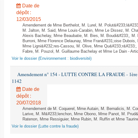
Date de
dépôt :
12/03/2015
Amendement de Mme Berthelot, M. Lurel, M. Polut&#233;l&#233;
M. Jalton, M. Said, Mme Louis-Carabin, Mme Le Dissez, M. Ch
Alexis Bachelay, Mme Beaubatie, M. Bies, M. Boudi&#233;, M. B
Burroni, Mme Florence Delaunay, Mme Fran&#231;oise Dubois, 
Mme Ligni&#232;res-Cassou, M. Olive, Mme Qu&#233;r&#233;
Fabre, M. Pouzol, M. Guillaume Bachelay et Mme Le Dain - Artic
Voir le dossier (Environnement : biodiversité)
Amendement n° 154 - LUTTE CONTRE LA FRAUDE - 1ère lect
1142
Date de
dépôt :
20/07/2018
Amendement de M. Coquerel, Mme Autain, M. Bernalicis, M. Co
Larive, M. M&#233;lenchon, Mme Obono, Mme Panot, M. Prud
Ratenon, Mme Ressiguier, Mme Rubin, M. Ruffin et Mme Taurine 
Voir le dossier (Lutte contre la fraude)