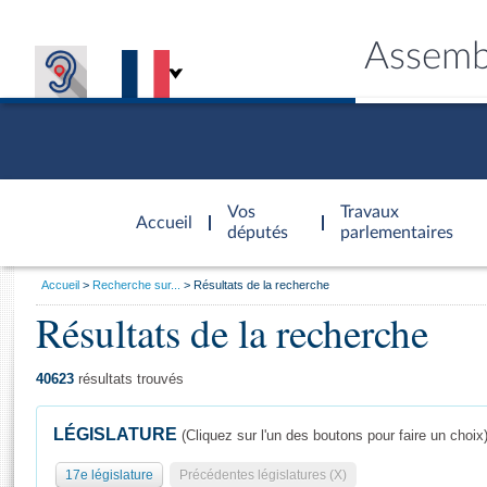
Assemb
Accèder à
la page
Vos
Travaux
Accueil
d'accueil
députés
parlementaires
Vous
Accueil
Recherche sur...
Résultats de la recherche
êtes
Résultats de la recherche
Général
ici
CONNEX
TRAVA
CONNA
DÉC
:
40623
résultats trouvés
LÉGISLATURE
(Cliquez sur l'un des boutons pour faire un choix
17e législature
Précédentes législatures (X)