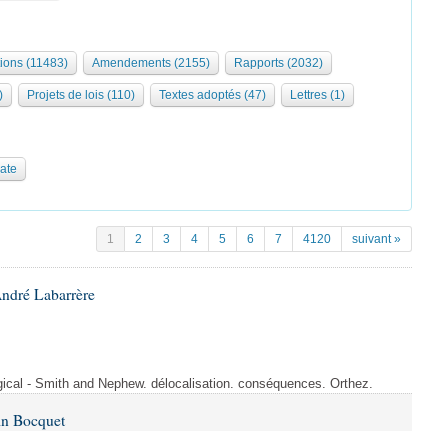
tions (11483)
Amendements (2155)
Rapports (2032)
)
Projets de lois (110)
Textes adoptés (47)
Lettres (1)
date
1
2
3
4
5
6
7
4120
suivant »
André Labarrère
rgical - Smith and Nephew. délocalisation. conséquences. Orthez.
in Bocquet