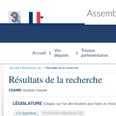
Assemb
Accèder à
la page
Vos
Travaux
Accueil
d'accueil
députés
parlementaires
Vous
Accueil
Recherche sur...
Résultats de la recherche
êtes
Résultats de la recherche
Général
ici
CONNEX
TRAVA
CONNA
DÉC
:
1516485
résultats trouvés
LÉGISLATURE
(Cliquez sur l'un des boutons pour faire un choix
17e législature
Précédentes législatures (X)