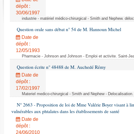
Rapports d'enquête
dépôt :
Rapports législatifs
30/06/1997
Rapports sur l'application des lois
industrie - matériel médico-chirurgical - Smith and Nephew. délo
Baromètre de l’application des lois
Question orale sans débat n° 54 de M. Hannoun Michel
Date de
Dossiers législatifs
dépôt :
Budget et sécurité sociale
12/05/1993
Questions écrites et orales
Pharmacie - Johnson and Johnson - Emploi et activite. Saint-Je
Comptes rendus des débats
Question écrite n° 48488 de M. Auchedé Rémy
Date de
dépôt :
17/02/1997
Materiel medico-chirurgical - Smith and Nephew - Delocalisatio
N° 2663 - Proposition de loi de Mme Valérie Boyer visant à lim
vulnérables aux phtalates dans les établissements de santé
Date de
dépôt :
24/06/2010