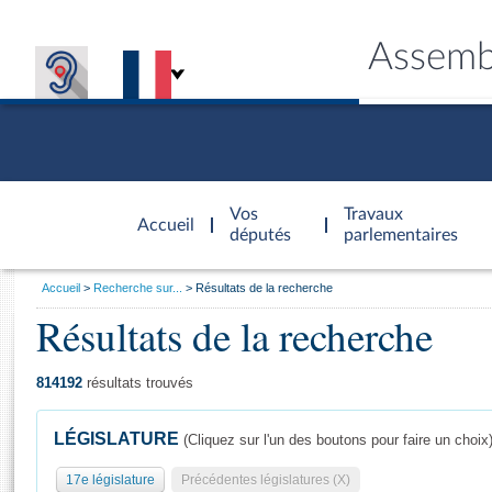
Assemb
Accèder à
la page
Vos
Travaux
Accueil
d'accueil
députés
parlementaires
Vous
Accueil
Recherche sur...
Résultats de la recherche
êtes
Résultats de la recherche
Général
ici
CONNEX
TRAVA
CONNA
DÉC
:
814192
résultats trouvés
LÉGISLATURE
(Cliquez sur l'un des boutons pour faire un choix
17e législature
Précédentes législatures (X)