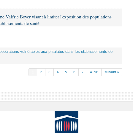
 Valérie Boyer visant à limiter l'exposition des populations
tablissements de santé
es populations vulnérables aux phtalates dans les établissements de
1
2
3
4
5
6
7
4198
suivant »