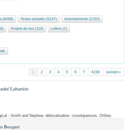
s (9498)
Textes adoptés (5247)
Amendements (2155)
68)
Projets de lois (110)
Lettres (1)
date
1
2
3
4
5
6
7
4198
suivant »
André Labarrère
rgical - Smith and Nephew. délocalisation. conséquences. Orthez.
in Bocquet