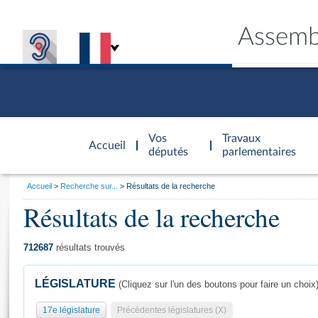
Assemb
Accèder à
la page
Vos
Travaux
Accueil
d'accueil
députés
parlementaires
Vous
Accueil
Recherche sur...
Résultats de la recherche
êtes
Résultats de la recherche
Général
ici
CONNEX
TRAVA
CONNA
DÉC
:
712687
résultats trouvés
LÉGISLATURE
(Cliquez sur l'un des boutons pour faire un choix
17e législature
Précédentes législatures (X)