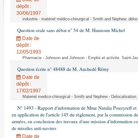
Rapports d'enquête
dépôt :
Rapports législatifs
30/06/1997
Rapports sur l'application des lois
industrie - matériel médico-chirurgical - Smith and Nephew. délo
Baromètre de l’application des lois
Question orale sans débat n° 54 de M. Hannoun Michel
Date de
Dossiers législatifs
dépôt :
Budget et sécurité sociale
12/05/1993
Questions écrites et orales
Pharmacie - Johnson and Johnson - Emploi et activite. Saint-Je
Comptes rendus des débats
Question écrite n° 48488 de M. Auchedé Rémy
Date de
dépôt :
17/02/1997
Materiel medico-chirurgical - Smith and Nephew - Delocalisatio
N° 1493 - Rapport d'information de Mme Natalia Pouzyreff et M
en application de l'article 145 du règlement, par la commission de
armées, en conclusion des travaux d'une mission d'information co
de missiles anti-navires
Date de