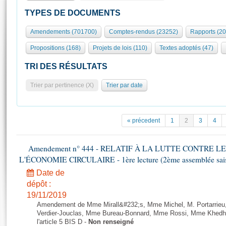
S'id
Présidence
Séance publique
Rôle et pouvoirs de l'Assemblée
Visiter l'Assemblée
TYPES DE DOCUMENTS
Fiches « Connaissance de l’Assemblée »
577 députés
Commissions et autres organes
Visite virtuelle du palais Bourbon
Amendements (701700)
Comptes-rendus (23252)
Rapports (2
Organisation de l'Assemblée
Groupes politiques
Europe et International
Assister à une séance
Mot
Propositions (168)
Projets de lois (110)
Textes adoptés (47)
Présidence
Conférence des Présidents
Bureau
Collège des Ques
Élections législatives
Contrôle et évaluation
Accès des chercheurs à l’Assemblée
TRI DES RÉSULTATS
Congrès
Les évènements
S'inscrire
Trier par pertinence (X)
Trier par date
Pétitions
Statistiques et chiffres clés
Transparence et déontologie
Vous n'ave
Patrimoine
E
Documents de référence
« précedent
1
2
3
4
La Bibliothèque
( Constitution | Règlement de l'Assemblée ... )
Documents parlementaires
Les archives
Amendement n° 444 - RELATIF À LA LUTTE CONTRE L
Projets de loi
Contacts et plan d'accès
L'ÉCONOMIE CIRCULAIRE - 1ère lecture (2ème assemblée saisi
Propositions de loi
Histoire
Photos libres de droit
Date de
Amendements
Juniors
dépôt :
Textes adoptés
19/11/2019
Anciennes législatures
Amendement de Mme Mirall&#232;s, Mme Michel, M. Portarrie
Liens vers les sites publics
Verdier-Jouclas, Mme Bureau-Bonnard, Mme Rossi, Mme Khedhe
Rapports d'information
l'article 5 BIS D -
Non renseigné