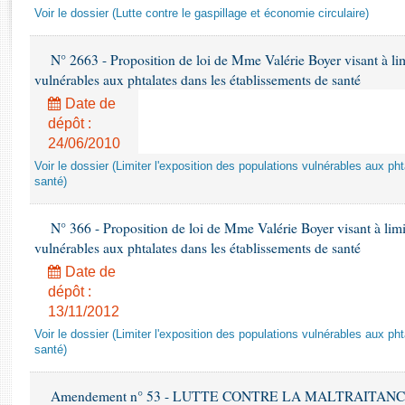
Rapports d'enquête
Voir le dossier (Lutte contre le gaspillage et économie circulaire)
Rapports législatifs
Rapports sur l'application des lois
N° 2663 - Proposition de loi de Mme Valérie Boyer visant à lim
Baromètre de l’application des lois
vulnérables aux phtalates dans les établissements de santé
Date de
dépôt :
Dossiers législatifs
24/06/2010
Budget et sécurité sociale
Voir le dossier (Limiter l'exposition des populations vulnérables aux p
Questions écrites et orales
santé)
Comptes rendus des débats
N° 366 - Proposition de loi de Mme Valérie Boyer visant à limit
vulnérables aux phtalates dans les établissements de santé
Date de
dépôt :
13/11/2012
Voir le dossier (Limiter l'exposition des populations vulnérables aux p
santé)
Amendement n° 53 - LUTTE CONTRE LA MALTRAITANCE A