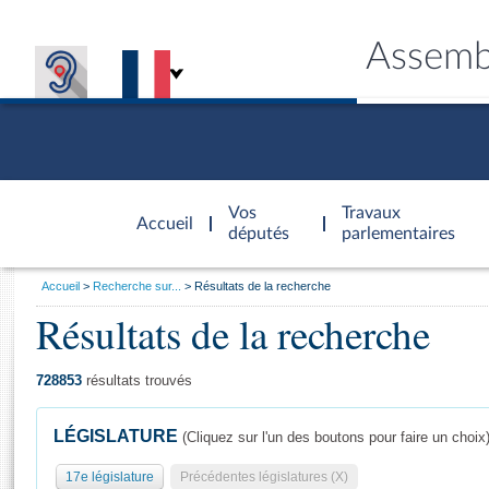
Assemb
Accèder à
la page
Vos
Travaux
Accueil
d'accueil
députés
parlementaires
Vous
Accueil
Recherche sur...
Résultats de la recherche
êtes
Résultats de la recherche
Général
ici
CONNEX
TRAVA
CONNA
DÉC
:
728853
résultats trouvés
LÉGISLATURE
(Cliquez sur l'un des boutons pour faire un choix
17e législature
Précédentes législatures (X)